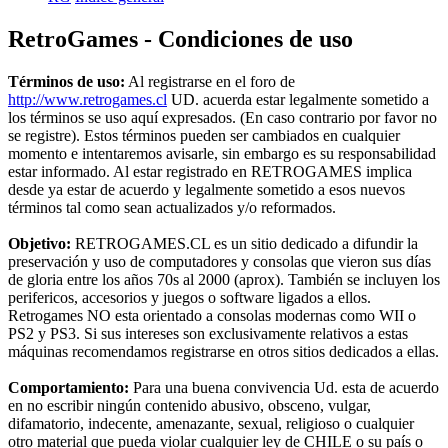
RetroGames - Condiciones de uso
Términos de uso:
Al registrarse en el foro de
http://www.retrogames.cl
UD. acuerda estar legalmente sometido a
los términos se uso aquí expresados. (En caso contrario por favor no
se registre). Estos términos pueden ser cambiados en cualquier
momento e intentaremos avisarle, sin embargo es su responsabilidad
estar informado. Al estar registrado en RETROGAMES implica
desde ya estar de acuerdo y legalmente sometido a esos nuevos
términos tal como sean actualizados y/o reformados.
Objetivo:
RETROGAMES.CL es un sitio dedicado a difundir la
preservación y uso de computadores y consolas que vieron sus días
de gloria entre los años 70s al 2000 (aprox). También se incluyen los
perifericos, accesorios y juegos o software ligados a ellos.
Retrogames NO esta orientado a consolas modernas como WII o
PS2 y PS3. Si sus intereses son exclusivamente relativos a estas
máquinas recomendamos registrarse en otros sitios dedicados a ellas.
Comportamiento:
Para una buena convivencia Ud. esta de acuerdo
en no escribir ningún contenido abusivo, obsceno, vulgar,
difamatorio, indecente, amenazante, sexual, religioso o cualquier
otro material que pueda violar cualquier ley de CHILE o su país o