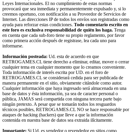
Leyes Internacionales. El no cumplimiento de estas normas
provocará que sea inmediata y permanentemente expulsado y, si lo
creemos oportuno, con notificación a su Proveedor de Servicios de
Internet. Las direcciones IP de todos los envíos son registradas como
ayuda para reforzar estas condiciones.
Todo comentario escrito en
este foro es exclusiva responsabilidad de quién los haga.
Tenga
en cuenta que cada sub-foro tiene su propio reglamento, por favor
como primera acción después de registrase, lea cada uno para
informarse.
Información posteada:
Ud. esta de acuerdo en que
RETROGAMES.CL tiene derecho a eliminar, editar, mover o cerrar
cualquier tema en cualquier momento que lo creamos conveniente.
Toda información de interés escrita por UD. en el foro de
RETROGAMES.CL se considerará cedida para ser publicada de
manera permanente en el sitio, obviamente citándole como autor.
Cualquier información que haya ingresado será almacenada en una
base de datos y ésta información, ya sea de caracter personal o
pública, JAMAS será compartida con ninguna tercera parte bajo
ningún pretexto. A pesar que se tomarán todos los resguardos
técnicos posibles, RETROGAMES.CL NO se hace responsable por
ataques de hacking (hackers) que lleve a que la información
contenida en nuestra base de datos sea extraida ilícitamente.
Importante:
Si Ud. es vendedor o revendedor en sitios como