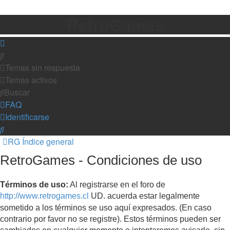
RetroGames
Buscar
Temas sin respuesta
Temas activos
Buscar
FAQ
Identificarse
Buscar
RG
Índice general
RetroGames - Condiciones de uso
Términos de uso:
Al registrarse en el foro de
http://www.retrogames.cl
UD. acuerda estar legalmente
sometido a los términos se uso aquí expresados. (En caso
contrario por favor no se registre). Estos términos pueden ser