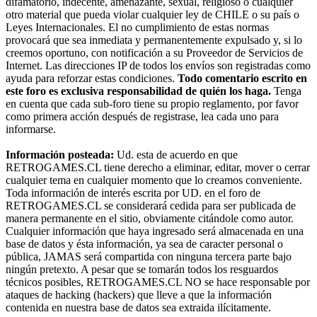
difamatorio, indecente, amenazante, sexual, religioso o cualquier
otro material que pueda violar cualquier ley de CHILE o su país o
Leyes Internacionales. El no cumplimiento de estas normas
provocará que sea inmediata y permanentemente expulsado y, si lo
creemos oportuno, con notificación a su Proveedor de Servicios de
Internet. Las direcciones IP de todos los envíos son registradas como
ayuda para reforzar estas condiciones.
Todo comentario escrito en
este foro es exclusiva responsabilidad de quién los haga.
Tenga
en cuenta que cada sub-foro tiene su propio reglamento, por favor
como primera acción después de registrase, lea cada uno para
informarse.
Información posteada:
Ud. esta de acuerdo en que
RETROGAMES.CL tiene derecho a eliminar, editar, mover o cerrar
cualquier tema en cualquier momento que lo creamos conveniente.
Toda información de interés escrita por UD. en el foro de
RETROGAMES.CL se considerará cedida para ser publicada de
manera permanente en el sitio, obviamente citándole como autor.
Cualquier información que haya ingresado será almacenada en una
base de datos y ésta información, ya sea de caracter personal o
pública, JAMAS será compartida con ninguna tercera parte bajo
ningún pretexto. A pesar que se tomarán todos los resguardos
técnicos posibles, RETROGAMES.CL NO se hace responsable por
ataques de hacking (hackers) que lleve a que la información
contenida en nuestra base de datos sea extraida ilícitamente.