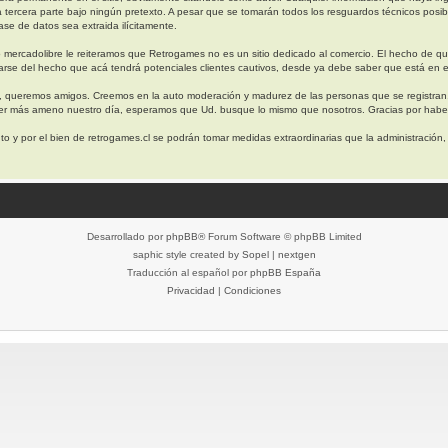
a tercera parte bajo ningún pretexto. A pesar que se tomarán todos los resguardos técnicos 
se de datos sea extraida ilícitamente.
 mercadolibre le reiteramos que Retrogames no es un sitio dedicado al comercio. El hecho de q
arse del hecho que acá tendrá potenciales clientes cautivos, desde ya debe saber que está en e
, queremos amigos. Creemos en la auto moderación y madurez de las personas que se registran
cer más ameno nuestro día, esperamos que Ud. busque lo mismo que nosotros. Gracias por haber
o y por el bien de retrogames.cl se podrán tomar medidas extraordinarias que la administración
Desarrollado por
phpBB
® Forum Software © phpBB Limited
saphic style created by
Sopel
|
nextgen
Traducción al español por
phpBB España
Privacidad
|
Condiciones