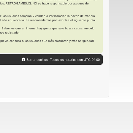
posibles, RETROGAMES.CL NO se hace responsable por ataques de
ue los usuarios compran y venden o intercambian lo hacen de manera
l sitio equivocado. Le recomendamos por favor lea el siguiente punto.
. Sabemos que en internet hay gente que solo busca causar revuelo
se registrado.
, previa consulta a los usuarios que más colaboren y más antiguedad
Borrar cookies
Todos los horarios son
UTC-04:00