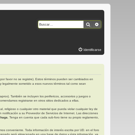
Buscar
Búsqueda avanzad
Identificarse
por favor no se registre). Estos términos pueden ser cambiados en
 y legalmente sometido a esos nuevos términos tal como sean
rox). También se incluyen los perifericos, accesorios y juegos o
omendamos registrarse en otros sitios dedicados a ellas.
religioso o cualquier otro material que pueda violar cualquier ley de
otificación a su Proveedor de Servicios de Internet. Las direcciones
 haga.
Tenga en cuenta que cada sub-foro tiene su propio reglamento,
s conveniente. Toda información de interés escrita por UD. en el foro
gresado será almacenada en una base de datos y ésta información, ya