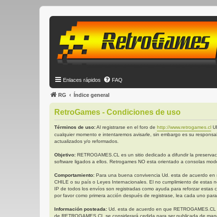
Enlaces rápidos
FAQ
RG
Índice general
RetroGames - Condiciones de uso
Términos de uso:
Al registrarse en el foro de
http://www.retrogames.cl
UD
cualquier momento e intentaremos avisarle, sin embargo es su responsa
actualizados y/o reformados.
Objetivo:
RETROGAMES.CL es un sitio dedicado a difundir la preservación
software ligados a ellos. Retrogames NO esta orientado a consolas mode
Comportamiento:
Para una buena convivencia Ud. esta de acuerdo en no 
CHILE o su país o Leyes Internacionales. El no cumplimiento de estas n
IP de todos los envíos son registradas como ayuda para reforzar estas 
por favor como primera acción después de registrase, lea cada uno para
Información posteada:
Ud. esta de acuerdo en que RETROGAMES.CL tiene 
de RETROGAMES.CL se considerará cedida para ser publicada de manera 