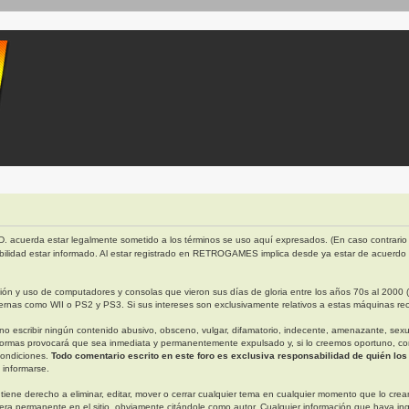
. acuerda estar legalmente sometido a los términos se uso aquí expresados. (En caso contrario 
bilidad estar informado. Al estar registrado en RETROGAMES implica desde ya estar de acuerdo
 y uso de computadores y consolas que vieron sus días de gloria entre los años 70s al 2000 (ap
rnas como WII o PS2 y PS3. Si sus intereses son exclusivamente relativos a estas máquinas rec
escribir ningún contenido abusivo, obsceno, vulgar, difamatorio, indecente, amenazante, sexual, 
ormas provocará que sea inmediata y permanentemente expulsado y, si lo creemos oportuno, con n
condiciones.
Todo comentario escrito en este foro es exclusiva responsabilidad de quién los
 informarse.
derecho a eliminar, editar, mover o cerrar cualquier tema en cualquier momento que lo creamo
permanente en el sitio, obviamente citándole como autor. Cualquier información que haya in