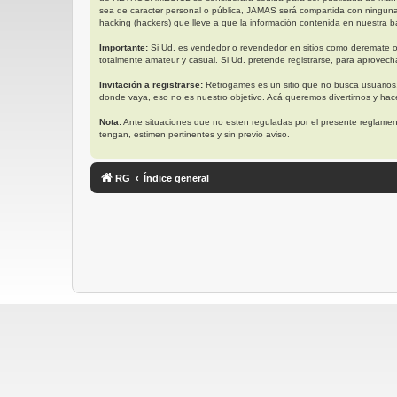
sea de caracter personal o pública, JAMAS será compartida con ningun
hacking (hackers) que lleve a que la información contenida en nuestra ba
Importante:
Si Ud. es vendedor o revendedor en sitios como deremate o
totalmente amateur y casual. Si Ud. pretende registrarse, para aprovech
Invitación a registrarse:
Retrogames es un sitio que no busca usuarios
donde vaya, eso no es nuestro objetivo. Acá queremos divertirnos y ha
Nota:
Ante situaciones que no esten reguladas por el presente reglament
tengan, estimen pertinentes y sin previo aviso.
RG
Índice general