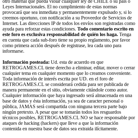
otro material que pueda violar cualquier ley de CHILE o su país o
Leyes Internacionales. El no cumplimiento de estas normas
provocará que sea inmediata y permanentemente expulsado y, si lo
creemos oportuno, con notificación a su Proveedor de Servicios de
Internet. Las direcciones IP de todos los envíos son registradas como
ayuda para reforzar estas condiciones.
Todo comentario escrito en
este foro es exclusiva responsabilidad de quién los haga.
Tenga
en cuenta que cada sub-foro tiene su propio reglamento, por favor
como primera acción después de registrase, lea cada uno para
informarse.
Información posteada:
Ud. esta de acuerdo en que
RETROGAMES.CL tiene derecho a eliminar, editar, mover o cerrar
cualquier tema en cualquier momento que lo creamos conveniente.
Toda información de interés escrita por UD. en el foro de
RETROGAMES.CL se considerará cedida para ser publicada de
manera permanente en el sitio, obviamente citándole como autor.
Cualquier información que haya ingresado será almacenada en una
base de datos y ésta información, ya sea de caracter personal o
pública, JAMAS será compartida con ninguna tercera parte bajo
ningún pretexto. A pesar que se tomarán todos los resguardos
técnicos posibles, RETROGAMES.CL NO se hace responsable por
ataques de hacking (hackers) que lleve a que la información
contenida en nuestra base de datos sea extraida ilícitamente.