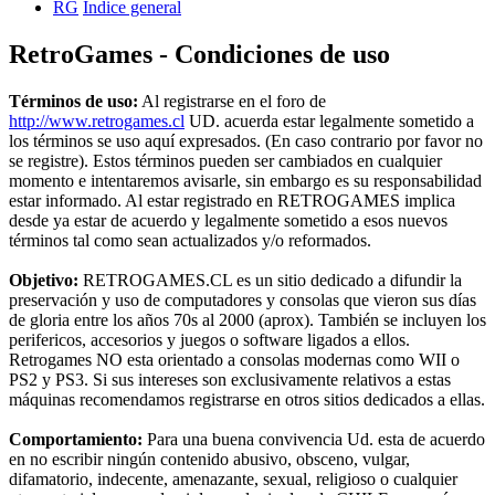
RG
Índice general
RetroGames - Condiciones de uso
Términos de uso:
Al registrarse en el foro de
http://www.retrogames.cl
UD. acuerda estar legalmente sometido a
los términos se uso aquí expresados. (En caso contrario por favor no
se registre). Estos términos pueden ser cambiados en cualquier
momento e intentaremos avisarle, sin embargo es su responsabilidad
estar informado. Al estar registrado en RETROGAMES implica
desde ya estar de acuerdo y legalmente sometido a esos nuevos
términos tal como sean actualizados y/o reformados.
Objetivo:
RETROGAMES.CL es un sitio dedicado a difundir la
preservación y uso de computadores y consolas que vieron sus días
de gloria entre los años 70s al 2000 (aprox). También se incluyen los
perifericos, accesorios y juegos o software ligados a ellos.
Retrogames NO esta orientado a consolas modernas como WII o
PS2 y PS3. Si sus intereses son exclusivamente relativos a estas
máquinas recomendamos registrarse en otros sitios dedicados a ellas.
Comportamiento:
Para una buena convivencia Ud. esta de acuerdo
en no escribir ningún contenido abusivo, obsceno, vulgar,
difamatorio, indecente, amenazante, sexual, religioso o cualquier