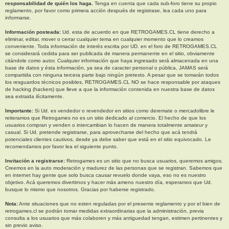
responsabilidad de quién los haga.
Tenga en cuenta que cada sub-foro tiene su propio
reglamento, por favor como primera acción después de registrase, lea cada uno para
informarse.
Información posteada:
Ud. esta de acuerdo en que RETROGAMES.CL tiene derecho a
eliminar, editar, mover o cerrar cualquier tema en cualquier momento que lo creamos
conveniente. Toda información de interés escrita por UD. en el foro de RETROGAMES.CL
se considerará cedida para ser publicada de manera permanente en el sitio, obviamente
citándole como autor. Cualquier información que haya ingresado será almacenada en una
base de datos y ésta información, ya sea de caracter personal o pública, JAMAS será
compartida con ninguna tercera parte bajo ningún pretexto. A pesar que se tomarán todos
los resguardos técnicos posibles, RETROGAMES.CL NO se hace responsable por ataques
de hacking (hackers) que lleve a que la información contenida en nuestra base de datos
sea extraida ilícitamente.
Importante:
Si Ud. es vendedor o revendedor en sitios como deremate o mercadolibre le
reiteramos que Retrogames no es un sitio dedicado al comercio. El hecho de que los
usuarios compran y venden o intercambian lo hacen de manera totalmente amateur y
casual. Si Ud. pretende registrarse, para aprovecharse del hecho que acá tendrá
potenciales clientes cautivos, desde ya debe saber que está en el sitio equivocado. Le
recomendamos por favor lea el siguiente punto.
Invitación a registrarse:
Retrogames es un sitio que no busca usuarios, queremos amigos.
Creemos en la auto moderación y madurez de las personas que se registran. Sabemos que
en internet hay gente que solo busca causar revuelo donde vaya, eso no es nuestro
objetivo. Acá queremos divertirnos y hacer más ameno nuestro día, esperamos que Ud.
busque lo mismo que nosotros. Gracias por haberse registrado.
Nota:
Ante situaciones que no esten reguladas por el presente reglamento y por el bien de
retrogames.cl se podrán tomar medidas extraordinarias que la administración, previa
consulta a los usuarios que más colaboren y más antiguedad tengan, estimen pertinentes y
sin previo aviso.