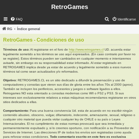
RetroGames
B
FAQ
Identificarse
u
RG
Índice general
s
RetroGames - Condiciones de uso
c
a
Términos de uso:
Al registrarse en el foro de
http://www.retrogames.cl
UD. acuerda estar
legalmente sometido a los términos se uso aquí expresados. (En caso contrario por favor no
r
se registre). Estos términos pueden ser cambiados en cualquier momento e intentaremos
avisarle, sin embargo es su responsabilidad estar informado. Al estar registrado en
RETROGAMES implica desde ya estar de acuerdo y legalmente sometido a esos nuevos
términos tal como sean actualizados y/o reformados.
Objetivo:
RETROGAMES.CL es un sitio dedicado a difundir la preservación y uso de
computadores y consolas que vieron sus días de gloria entre los años 70s al 2000 (aprox).
También se incluyen los perifericos, accesorios y juegos o software ligados a ellos.
Retrogames NO esta orientado a consolas modernas como WII o PS2 y PS3. Si sus
intereses son exclusivamente relativos a estas máquinas recomendamos registrarse en otros
sitios dedicados a ellas.
Comportamiento:
Para una buena convivencia Ud. esta de acuerdo en no escribir ningún
contenido abusivo, obsceno, vulgar, difamatorio, indecente, amenazante, sexual, religioso o
cualquier otro material que pueda violar cualquier ley de CHILE o su país o Leyes
Internacionales. El no cumplimiento de estas normas provocará que sea inmediata y
permanentemente expulsado y, si lo creemos oportuno, con notificación a su Proveedor de
Servicios de Internet. Las direcciones IP de todos los envíos son registradas como ayuda
para reforzar estas condiciones.
Todo comentario escrito en este foro es exclusiva