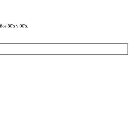
os 80's y 90's.