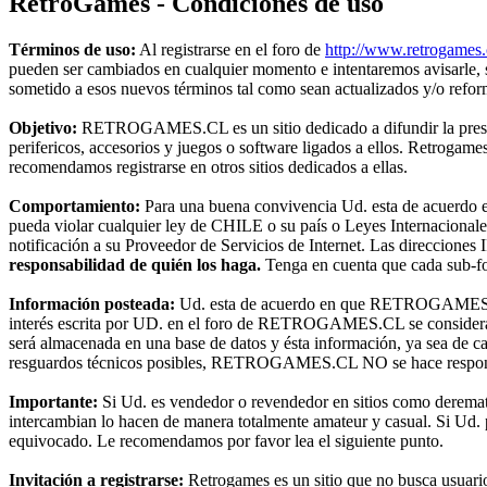
RetroGames - Condiciones de uso
Términos de uso:
Al registrarse en el foro de
http://www.retrogames.
pueden ser cambiados en cualquier momento e intentaremos avisarle,
sometido a esos nuevos términos tal como sean actualizados y/o refo
Objetivo:
RETROGAMES.CL es un sitio dedicado a difundir la preserva
perifericos, accesorios y juegos o software ligados a ellos. Retroga
recomendamos registrarse en otros sitios dedicados a ellas.
Comportamiento:
Para una buena convivencia Ud. esta de acuerdo en 
pueda violar cualquier ley de CHILE o su país o Leyes Internacional
notificación a su Proveedor de Servicios de Internet. Las direcciones 
responsabilidad de quién los haga.
Tenga en cuenta que cada sub-for
Información posteada:
Ud. esta de acuerdo en que RETROGAMES.CL t
interés escrita por UD. en el foro de RETROGAMES.CL se considerará
será almacenada en una base de datos y ésta información, ya sea de c
resguardos técnicos posibles, RETROGAMES.CL NO se hace responsable
Importante:
Si Ud. es vendedor o revendedor en sitios como deremat
intercambian lo hacen de manera totalmente amateur y casual. Si Ud. pr
equivocado. Le recomendamos por favor lea el siguiente punto.
Invitación a registrarse:
Retrogames es un sitio que no busca usuari