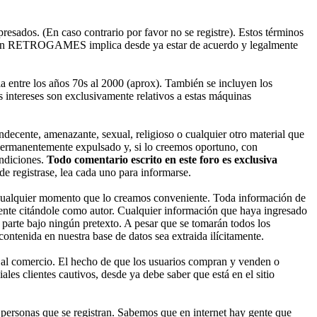
esados. (En caso contrario por favor no se registre). Estos términos
ado en RETROGAMES implica desde ya estar de acuerdo y legalmente
entre los años 70s al 2000 (aprox). También se incluyen los
 intereses son exclusivamente relativos a estas máquinas
decente, amenazante, sexual, religioso o cualquier otro material que
permanentemente expulsado y, si lo creemos oportuno, con
ondiciones.
Todo comentario escrito en este foro es exclusiva
 registrase, lea cada uno para informarse.
cualquier momento que lo creamos conveniente. Toda información de
nte citándole como autor. Cualquier información que haya ingresado
parte bajo ningún pretexto. A pesar que se tomarán todos los
enida en nuestra base de datos sea extraida ilícitamente.
 al comercio. El hecho de que los usuarios compran y venden o
les clientes cautivos, desde ya debe saber que está en el sitio
ersonas que se registran. Sabemos que en internet hay gente que