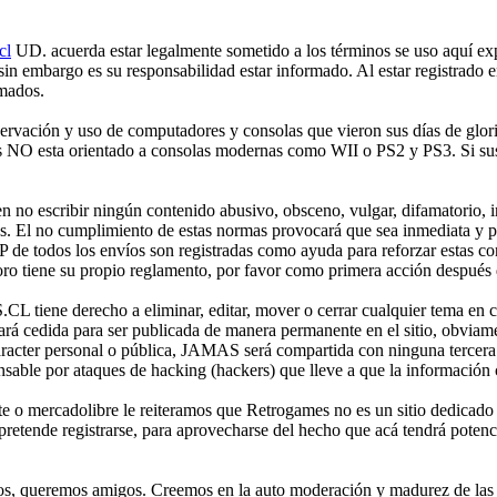
cl
UD. acuerda estar legalmente sometido a los términos se uso aquí expr
 sin embargo es su responsabilidad estar informado. Al estar registr
rmados.
ción y uso de computadores y consolas que vieron sus días de gloria 
mes NO esta orientado a consolas modernas como WII o PS2 y PS3. Si sus
no escribir ningún contenido abusivo, obsceno, vulgar, difamatorio, in
es. El no cumplimiento de estas normas provocará que sea inmediata y 
IP de todos los envíos son registradas como ayuda para reforzar estas c
o tiene su propio reglamento, por favor como primera acción después de
iene derecho a eliminar, editar, mover o cerrar cualquier tema en 
 cedida para ser publicada de manera permanente en el sitio, obviame
aracter personal o pública, JAMAS será compartida con ninguna tercera 
 por ataques de hacking (hackers) que lleve a que la información cont
e o mercadolibre le reiteramos que Retrogames no es un sitio dedicado
etende registrarse, para aprovecharse del hecho que acá tendrá potencia
os, queremos amigos. Creemos en la auto moderación y madurez de las p