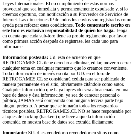
Leyes Internacionales. El no cumplimiento de estas normas
provocará que sea inmediata y permanentemente expulsado y, si lo
creemos oportuno, con notificación a su Proveedor de Servicios de
Internet. Las direcciones IP de todos los envíos son registradas como
ayuda para reforzar estas condiciones.
Todo comentario escrito en
este foro es exclusiva responsabilidad de quién los haga.
Tenga
en cuenta que cada sub-foro tiene su propio reglamento, por favor
como primera acción después de registrase, lea cada uno para
informarse.
Información posteada:
Ud. esta de acuerdo en que
RETROGAMES.CL tiene derecho a eliminar, editar, mover o cerrar
cualquier tema en cualquier momento que lo creamos conveniente.
Toda información de interés escrita por UD. en el foro de
RETROGAMES.CL se considerará cedida para ser publicada de
manera permanente en el sitio, obviamente citándole como autor.
Cualquier información que haya ingresado será almacenada en una
base de datos y ésta información, ya sea de caracter personal o
pública, JAMAS será compartida con ninguna tercera parte bajo
ningún pretexto. A pesar que se tomarán todos los resguardos
técnicos posibles, RETROGAMES.CL NO se hace responsable por
ataques de hacking (hackers) que lleve a que la información
contenida en nuestra base de datos sea extraida ilícitamente.
Importante:
Si Ud. es vendedor o revendedor en sitios como