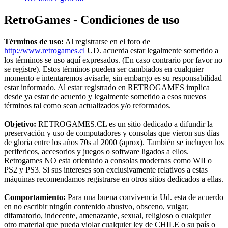
RetroGames - Condiciones de uso
Términos de uso:
Al registrarse en el foro de
http://www.retrogames.cl
UD. acuerda estar legalmente sometido a
los términos se uso aquí expresados. (En caso contrario por favor no
se registre). Estos términos pueden ser cambiados en cualquier
momento e intentaremos avisarle, sin embargo es su responsabilidad
estar informado. Al estar registrado en RETROGAMES implica
desde ya estar de acuerdo y legalmente sometido a esos nuevos
términos tal como sean actualizados y/o reformados.
Objetivo:
RETROGAMES.CL es un sitio dedicado a difundir la
preservación y uso de computadores y consolas que vieron sus días
de gloria entre los años 70s al 2000 (aprox). También se incluyen los
perifericos, accesorios y juegos o software ligados a ellos.
Retrogames NO esta orientado a consolas modernas como WII o
PS2 y PS3. Si sus intereses son exclusivamente relativos a estas
máquinas recomendamos registrarse en otros sitios dedicados a ellas.
Comportamiento:
Para una buena convivencia Ud. esta de acuerdo
en no escribir ningún contenido abusivo, obsceno, vulgar,
difamatorio, indecente, amenazante, sexual, religioso o cualquier
otro material que pueda violar cualquier ley de CHILE o su país o