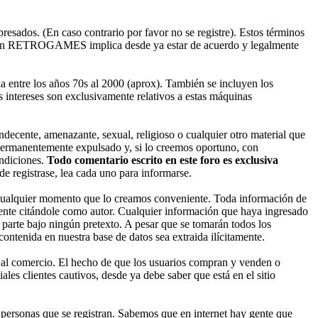
esados. (En caso contrario por favor no se registre). Estos términos
ado en RETROGAMES implica desde ya estar de acuerdo y legalmente
entre los años 70s al 2000 (aprox). También se incluyen los
 intereses son exclusivamente relativos a estas máquinas
decente, amenazante, sexual, religioso o cualquier otro material que
permanentemente expulsado y, si lo creemos oportuno, con
ondiciones.
Todo comentario escrito en este foro es exclusiva
 registrase, lea cada uno para informarse.
cualquier momento que lo creamos conveniente. Toda información de
nte citándole como autor. Cualquier información que haya ingresado
parte bajo ningún pretexto. A pesar que se tomarán todos los
enida en nuestra base de datos sea extraida ilícitamente.
 al comercio. El hecho de que los usuarios compran y venden o
les clientes cautivos, desde ya debe saber que está en el sitio
ersonas que se registran. Sabemos que en internet hay gente que