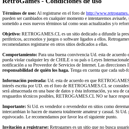
RetroGames - Condiciones de uso
Términos de uso:
Al registrarse en el foro de
http://www.retrogames.
pueden ser cambiados en cualquier momento e intentaremos avisarle,
sometido a esos nuevos términos tal como sean actualizados y/o refo
Objetivo:
RETROGAMES.CL es un sitio dedicado a difundir la preserva
perifericos, accesorios y juegos o software ligados a ellos. Retroga
recomendamos registrarse en otros sitios dedicados a ellas.
Comportamiento:
Para una buena convivencia Ud. esta de acuerdo en 
pueda violar cualquier ley de CHILE o su país o Leyes Internacional
notificación a su Proveedor de Servicios de Internet. Las direcciones 
responsabilidad de quién los haga.
Tenga en cuenta que cada sub-for
Información posteada:
Ud. esta de acuerdo en que RETROGAMES.CL t
interés escrita por UD. en el foro de RETROGAMES.CL se considerará
será almacenada en una base de datos y ésta información, ya sea de c
resguardos técnicos posibles, RETROGAMES.CL NO se hace responsable
Importante:
Si Ud. es vendedor o revendedor en sitios como deremat
intercambian lo hacen de manera totalmente amateur y casual. Si Ud. pr
equivocado. Le recomendamos por favor lea el siguiente punto.
Invitación a registrarse:
Retrogames es un sitio que no busca usuari