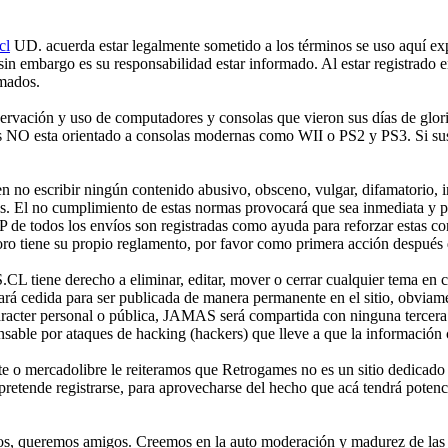
cl
UD. acuerda estar legalmente sometido a los términos se uso aquí expr
 sin embargo es su responsabilidad estar informado. Al estar registr
rmados.
ción y uso de computadores y consolas que vieron sus días de gloria 
mes NO esta orientado a consolas modernas como WII o PS2 y PS3. Si sus
no escribir ningún contenido abusivo, obsceno, vulgar, difamatorio, in
es. El no cumplimiento de estas normas provocará que sea inmediata y 
IP de todos los envíos son registradas como ayuda para reforzar estas c
o tiene su propio reglamento, por favor como primera acción después de
iene derecho a eliminar, editar, mover o cerrar cualquier tema en 
 cedida para ser publicada de manera permanente en el sitio, obviame
aracter personal o pública, JAMAS será compartida con ninguna tercera 
 por ataques de hacking (hackers) que lleve a que la información cont
e o mercadolibre le reiteramos que Retrogames no es un sitio dedicado
etende registrarse, para aprovecharse del hecho que acá tendrá potencia
os, queremos amigos. Creemos en la auto moderación y madurez de las p