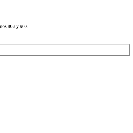
os 80's y 90's.