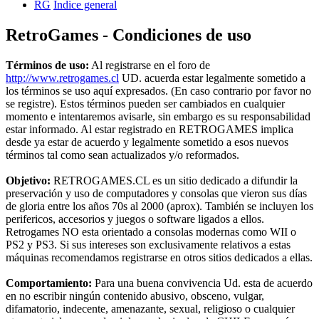
RG
Índice general
RetroGames - Condiciones de uso
Términos de uso:
Al registrarse en el foro de
http://www.retrogames.cl
UD. acuerda estar legalmente sometido a
los términos se uso aquí expresados. (En caso contrario por favor no
se registre). Estos términos pueden ser cambiados en cualquier
momento e intentaremos avisarle, sin embargo es su responsabilidad
estar informado. Al estar registrado en RETROGAMES implica
desde ya estar de acuerdo y legalmente sometido a esos nuevos
términos tal como sean actualizados y/o reformados.
Objetivo:
RETROGAMES.CL es un sitio dedicado a difundir la
preservación y uso de computadores y consolas que vieron sus días
de gloria entre los años 70s al 2000 (aprox). También se incluyen los
perifericos, accesorios y juegos o software ligados a ellos.
Retrogames NO esta orientado a consolas modernas como WII o
PS2 y PS3. Si sus intereses son exclusivamente relativos a estas
máquinas recomendamos registrarse en otros sitios dedicados a ellas.
Comportamiento:
Para una buena convivencia Ud. esta de acuerdo
en no escribir ningún contenido abusivo, obsceno, vulgar,
difamatorio, indecente, amenazante, sexual, religioso o cualquier