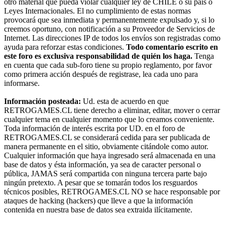
otro material que pueda violar cualquier ley de CHILE o su país o
Leyes Internacionales. El no cumplimiento de estas normas
provocará que sea inmediata y permanentemente expulsado y, si lo
creemos oportuno, con notificación a su Proveedor de Servicios de
Internet. Las direcciones IP de todos los envíos son registradas como
ayuda para reforzar estas condiciones.
Todo comentario escrito en
este foro es exclusiva responsabilidad de quién los haga.
Tenga
en cuenta que cada sub-foro tiene su propio reglamento, por favor
como primera acción después de registrase, lea cada uno para
informarse.
Información posteada:
Ud. esta de acuerdo en que
RETROGAMES.CL tiene derecho a eliminar, editar, mover o cerrar
cualquier tema en cualquier momento que lo creamos conveniente.
Toda información de interés escrita por UD. en el foro de
RETROGAMES.CL se considerará cedida para ser publicada de
manera permanente en el sitio, obviamente citándole como autor.
Cualquier información que haya ingresado será almacenada en una
base de datos y ésta información, ya sea de caracter personal o
pública, JAMAS será compartida con ninguna tercera parte bajo
ningún pretexto. A pesar que se tomarán todos los resguardos
técnicos posibles, RETROGAMES.CL NO se hace responsable por
ataques de hacking (hackers) que lleve a que la información
contenida en nuestra base de datos sea extraida ilícitamente.