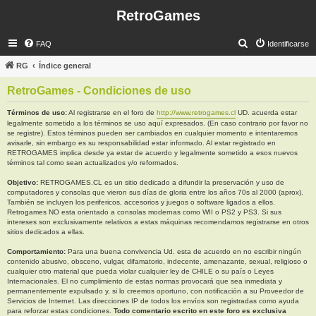
RetroGames
B
FAQ
Identificarse
u
RG
Índice general
s
RetroGames - Condiciones de uso
c
a
Términos de uso:
Al registrarse en el foro de
http://www.retrogames.cl
UD. acuerda estar
legalmente sometido a los términos se uso aquí expresados. (En caso contrario por favor no
r
se registre). Estos términos pueden ser cambiados en cualquier momento e intentaremos
avisarle, sin embargo es su responsabilidad estar informado. Al estar registrado en
RETROGAMES implica desde ya estar de acuerdo y legalmente sometido a esos nuevos
términos tal como sean actualizados y/o reformados.
Objetivo:
RETROGAMES.CL es un sitio dedicado a difundir la preservación y uso de
computadores y consolas que vieron sus días de gloria entre los años 70s al 2000 (aprox).
También se incluyen los perifericos, accesorios y juegos o software ligados a ellos.
Retrogames NO esta orientado a consolas modernas como WII o PS2 y PS3. Si sus
intereses son exclusivamente relativos a estas máquinas recomendamos registrarse en otros
sitios dedicados a ellas.
Comportamiento:
Para una buena convivencia Ud. esta de acuerdo en no escribir ningún
contenido abusivo, obsceno, vulgar, difamatorio, indecente, amenazante, sexual, religioso o
cualquier otro material que pueda violar cualquier ley de CHILE o su país o Leyes
Internacionales. El no cumplimiento de estas normas provocará que sea inmediata y
permanentemente expulsado y, si lo creemos oportuno, con notificación a su Proveedor de
Servicios de Internet. Las direcciones IP de todos los envíos son registradas como ayuda
para reforzar estas condiciones.
Todo comentario escrito en este foro es exclusiva