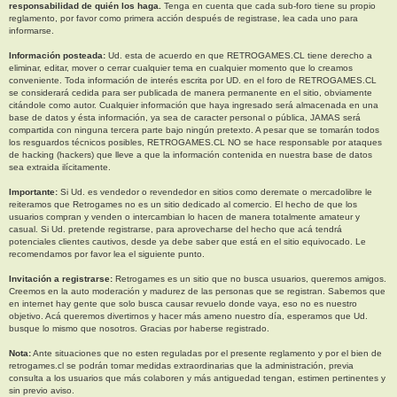
responsabilidad de quién los haga.
Tenga en cuenta que cada sub-foro tiene su propio
reglamento, por favor como primera acción después de registrase, lea cada uno para
informarse.
Información posteada:
Ud. esta de acuerdo en que RETROGAMES.CL tiene derecho a
eliminar, editar, mover o cerrar cualquier tema en cualquier momento que lo creamos
conveniente. Toda información de interés escrita por UD. en el foro de RETROGAMES.CL
se considerará cedida para ser publicada de manera permanente en el sitio, obviamente
citándole como autor. Cualquier información que haya ingresado será almacenada en una
base de datos y ésta información, ya sea de caracter personal o pública, JAMAS será
compartida con ninguna tercera parte bajo ningún pretexto. A pesar que se tomarán todos
los resguardos técnicos posibles, RETROGAMES.CL NO se hace responsable por ataques
de hacking (hackers) que lleve a que la información contenida en nuestra base de datos
sea extraida ilícitamente.
Importante:
Si Ud. es vendedor o revendedor en sitios como deremate o mercadolibre le
reiteramos que Retrogames no es un sitio dedicado al comercio. El hecho de que los
usuarios compran y venden o intercambian lo hacen de manera totalmente amateur y
casual. Si Ud. pretende registrarse, para aprovecharse del hecho que acá tendrá
potenciales clientes cautivos, desde ya debe saber que está en el sitio equivocado. Le
recomendamos por favor lea el siguiente punto.
Invitación a registrarse:
Retrogames es un sitio que no busca usuarios, queremos amigos.
Creemos en la auto moderación y madurez de las personas que se registran. Sabemos que
en internet hay gente que solo busca causar revuelo donde vaya, eso no es nuestro
objetivo. Acá queremos divertirnos y hacer más ameno nuestro día, esperamos que Ud.
busque lo mismo que nosotros. Gracias por haberse registrado.
Nota:
Ante situaciones que no esten reguladas por el presente reglamento y por el bien de
retrogames.cl se podrán tomar medidas extraordinarias que la administración, previa
consulta a los usuarios que más colaboren y más antiguedad tengan, estimen pertinentes y
sin previo aviso.