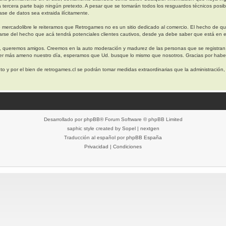
a tercera parte bajo ningún pretexto. A pesar que se tomarán todos los resguardos técnicos 
se de datos sea extraida ilícitamente.
 mercadolibre le reiteramos que Retrogames no es un sitio dedicado al comercio. El hecho de q
arse del hecho que acá tendrá potenciales clientes cautivos, desde ya debe saber que está en e
, queremos amigos. Creemos en la auto moderación y madurez de las personas que se registran
cer más ameno nuestro día, esperamos que Ud. busque lo mismo que nosotros. Gracias por haber
o y por el bien de retrogames.cl se podrán tomar medidas extraordinarias que la administración
Desarrollado por
phpBB
® Forum Software © phpBB Limited
saphic style created by
Sopel
|
nextgen
Traducción al español por
phpBB España
Privacidad
|
Condiciones