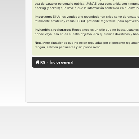
sea de caracter personal o pública, JAMAS será compartida con ningun
hacking (hackers) que lleve a que la información contenida en nuestra ba
Importante:
Si Ud. es vendedor o revendedor en sitios como deremate o
totalmente amateur y casual. Si Ud. pretende registrarse, para aprovech
Invitación a registrarse:
Retrogames es un sitio que no busca usuarios
donde vaya, eso no es nuestro objetivo. Acá queremos divertirnos y ha
Nota:
Ante situaciones que no esten reguladas por el presente reglament
tengan, estimen pertinentes y sin previo aviso.
RG
Índice general