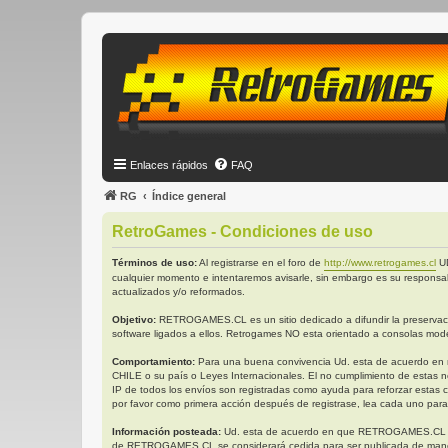
Enlaces rápidos
FAQ
RG
Índice general
RetroGames - Condiciones de uso
Términos de uso:
Al registrarse en el foro de
http://www.retrogames.cl
UD
cualquier momento e intentaremos avisarle, sin embargo es su responsa
actualizados y/o reformados.
Objetivo:
RETROGAMES.CL es un sitio dedicado a difundir la preservación
software ligados a ellos. Retrogames NO esta orientado a consolas mode
Comportamiento:
Para una buena convivencia Ud. esta de acuerdo en no 
CHILE o su país o Leyes Internacionales. El no cumplimiento de estas n
IP de todos los envíos son registradas como ayuda para reforzar estas 
por favor como primera acción después de registrase, lea cada uno para
Información posteada:
Ud. esta de acuerdo en que RETROGAMES.CL tiene 
de RETROGAMES.CL se considerará cedida para ser publicada de manera 