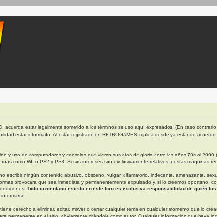
. acuerda estar legalmente sometido a los términos se uso aquí expresados. (En caso contrario 
bilidad estar informado. Al estar registrado en RETROGAMES implica desde ya estar de acuerdo
 y uso de computadores y consolas que vieron sus días de gloria entre los años 70s al 2000 (ap
rnas como WII o PS2 y PS3. Si sus intereses son exclusivamente relativos a estas máquinas rec
escribir ningún contenido abusivo, obsceno, vulgar, difamatorio, indecente, amenazante, sexual, 
ormas provocará que sea inmediata y permanentemente expulsado y, si lo creemos oportuno, con n
condiciones.
Todo comentario escrito en este foro es exclusiva responsabilidad de quién los
 informarse.
derecho a eliminar, editar, mover o cerrar cualquier tema en cualquier momento que lo creamo
permanente en el sitio, obviamente citándole como autor. Cualquier información que haya in