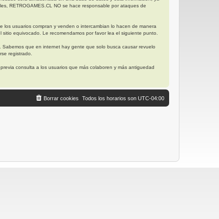
posibles, RETROGAMES.CL NO se hace responsable por ataques de
ue los usuarios compran y venden o intercambian lo hacen de manera
l sitio equivocado. Le recomendamos por favor lea el siguiente punto.
. Sabemos que en internet hay gente que solo busca causar revuelo
se registrado.
, previa consulta a los usuarios que más colaboren y más antiguedad
Borrar cookies
Todos los horarios son
UTC-04:00