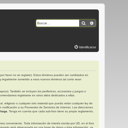
Buscar
Búsqueda avanzad
Identificarse
por favor no se registre). Estos términos pueden ser cambiados en
 y legalmente sometido a esos nuevos términos tal como sean
rox). También se incluyen los perifericos, accesorios y juegos o
omendamos registrarse en otros sitios dedicados a ellas.
religioso o cualquier otro material que pueda violar cualquier ley de
otificación a su Proveedor de Servicios de Internet. Las direcciones
 haga.
Tenga en cuenta que cada sub-foro tiene su propio reglamento,
s conveniente. Toda información de interés escrita por UD. en el foro
gresado será almacenada en una base de datos y ésta información, ya