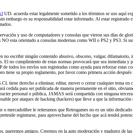
cl
UD. acuerda estar legalmente sometido a los términos se uso aquí expr
 sin embargo es su responsabilidad estar informado. Al estar registr
rmados.
ción y uso de computadores y consolas que vieron sus días de gloria 
mes NO esta orientado a consolas modernas como WII o PS2 y PS3. Si sus
no escribir ningún contenido abusivo, obsceno, vulgar, difamatorio, in
es. El no cumplimiento de estas normas provocará que sea inmediata y 
IP de todos los envíos son registradas como ayuda para reforzar estas c
o tiene su propio reglamento, por favor como primera acción después de
iene derecho a eliminar, editar, mover o cerrar cualquier tema en 
 cedida para ser publicada de manera permanente en el sitio, obviame
aracter personal o pública, JAMAS será compartida con ninguna tercera 
 por ataques de hacking (hackers) que lleve a que la información cont
e o mercadolibre le reiteramos que Retrogames no es un sitio dedicado
etende registrarse, para aprovecharse del hecho que acá tendrá potencia
os, queremos amigos. Creemos en la auto moderación y madurez de las p