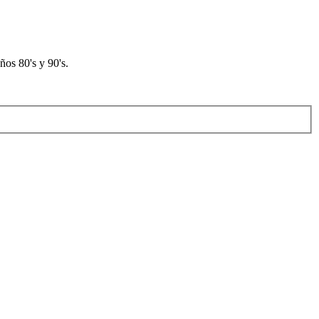
os 80's y 90's.