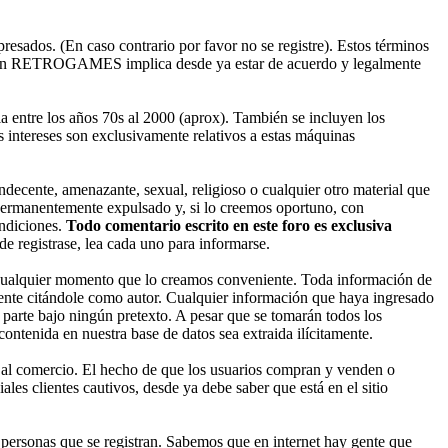
esados. (En caso contrario por favor no se registre). Estos términos
ado en RETROGAMES implica desde ya estar de acuerdo y legalmente
entre los años 70s al 2000 (aprox). También se incluyen los
 intereses son exclusivamente relativos a estas máquinas
decente, amenazante, sexual, religioso o cualquier otro material que
permanentemente expulsado y, si lo creemos oportuno, con
ondiciones.
Todo comentario escrito en este foro es exclusiva
 registrase, lea cada uno para informarse.
cualquier momento que lo creamos conveniente. Toda información de
nte citándole como autor. Cualquier información que haya ingresado
parte bajo ningún pretexto. A pesar que se tomarán todos los
enida en nuestra base de datos sea extraida ilícitamente.
 al comercio. El hecho de que los usuarios compran y venden o
les clientes cautivos, desde ya debe saber que está en el sitio
ersonas que se registran. Sabemos que en internet hay gente que