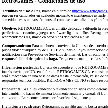
RetroGames - Condiciones de uso
Términos de uso:
Al registrarse en el foro de
http://www.retrogames.
pueden ser cambiados en cualquier momento e intentaremos avisarle,
sometido a esos nuevos términos tal como sean actualizados y/o refo
Objetivo:
RETROGAMES.CL es un sitio dedicado a difundir la preserva
perifericos, accesorios y juegos o software ligados a ellos. Retroga
recomendamos registrarse en otros sitios dedicados a ellas.
Comportamiento:
Para una buena convivencia Ud. esta de acuerdo en 
pueda violar cualquier ley de CHILE o su país o Leyes Internacional
notificación a su Proveedor de Servicios de Internet. Las direcciones 
responsabilidad de quién los haga.
Tenga en cuenta que cada sub-for
Información posteada:
Ud. esta de acuerdo en que RETROGAMES.CL t
interés escrita por UD. en el foro de RETROGAMES.CL se considerará
será almacenada en una base de datos y ésta información, ya sea de c
resguardos técnicos posibles, RETROGAMES.CL NO se hace responsable
Importante:
Si Ud. es vendedor o revendedor en sitios como deremat
intercambian lo hacen de manera totalmente amateur y casual. Si Ud. pr
equivocado. Le recomendamos por favor lea el siguiente punto.
Invitación a registrarse:
Retrogames es un sitio que no busca usuari