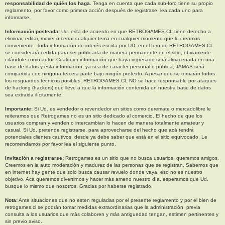
responsabilidad de quién los haga.
Tenga en cuenta que cada sub-foro tiene su propio
reglamento, por favor como primera acción después de registrase, lea cada uno para
informarse.
Información posteada:
Ud. esta de acuerdo en que RETROGAMES.CL tiene derecho a
eliminar, editar, mover o cerrar cualquier tema en cualquier momento que lo creamos
conveniente. Toda información de interés escrita por UD. en el foro de RETROGAMES.CL
se considerará cedida para ser publicada de manera permanente en el sitio, obviamente
citándole como autor. Cualquier información que haya ingresado será almacenada en una
base de datos y ésta información, ya sea de caracter personal o pública, JAMAS será
compartida con ninguna tercera parte bajo ningún pretexto. A pesar que se tomarán todos
los resguardos técnicos posibles, RETROGAMES.CL NO se hace responsable por ataques
de hacking (hackers) que lleve a que la información contenida en nuestra base de datos
sea extraida ilícitamente.
Importante:
Si Ud. es vendedor o revendedor en sitios como deremate o mercadolibre le
reiteramos que Retrogames no es un sitio dedicado al comercio. El hecho de que los
usuarios compran y venden o intercambian lo hacen de manera totalmente amateur y
casual. Si Ud. pretende registrarse, para aprovecharse del hecho que acá tendrá
potenciales clientes cautivos, desde ya debe saber que está en el sitio equivocado. Le
recomendamos por favor lea el siguiente punto.
Invitación a registrarse:
Retrogames es un sitio que no busca usuarios, queremos amigos.
Creemos en la auto moderación y madurez de las personas que se registran. Sabemos que
en internet hay gente que solo busca causar revuelo donde vaya, eso no es nuestro
objetivo. Acá queremos divertirnos y hacer más ameno nuestro día, esperamos que Ud.
busque lo mismo que nosotros. Gracias por haberse registrado.
Nota:
Ante situaciones que no esten reguladas por el presente reglamento y por el bien de
retrogames.cl se podrán tomar medidas extraordinarias que la administración, previa
consulta a los usuarios que más colaboren y más antiguedad tengan, estimen pertinentes y
sin previo aviso.