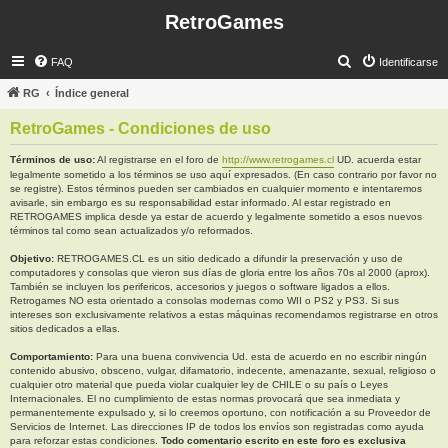
RetroGames
B
FAQ
Identificarse
u
RG
Índice general
s
RetroGames - Condiciones de uso
c
a
Términos de uso:
Al registrarse en el foro de
http://www.retrogames.cl
UD. acuerda estar
legalmente sometido a los términos se uso aquí expresados. (En caso contrario por favor no
r
se registre). Estos términos pueden ser cambiados en cualquier momento e intentaremos
avisarle, sin embargo es su responsabilidad estar informado. Al estar registrado en
RETROGAMES implica desde ya estar de acuerdo y legalmente sometido a esos nuevos
términos tal como sean actualizados y/o reformados.
Objetivo:
RETROGAMES.CL es un sitio dedicado a difundir la preservación y uso de
computadores y consolas que vieron sus días de gloria entre los años 70s al 2000 (aprox).
También se incluyen los perifericos, accesorios y juegos o software ligados a ellos.
Retrogames NO esta orientado a consolas modernas como WII o PS2 y PS3. Si sus
intereses son exclusivamente relativos a estas máquinas recomendamos registrarse en otros
sitios dedicados a ellas.
Comportamiento:
Para una buena convivencia Ud. esta de acuerdo en no escribir ningún
contenido abusivo, obsceno, vulgar, difamatorio, indecente, amenazante, sexual, religioso o
cualquier otro material que pueda violar cualquier ley de CHILE o su país o Leyes
Internacionales. El no cumplimiento de estas normas provocará que sea inmediata y
permanentemente expulsado y, si lo creemos oportuno, con notificación a su Proveedor de
Servicios de Internet. Las direcciones IP de todos los envíos son registradas como ayuda
para reforzar estas condiciones.
Todo comentario escrito en este foro es exclusiva