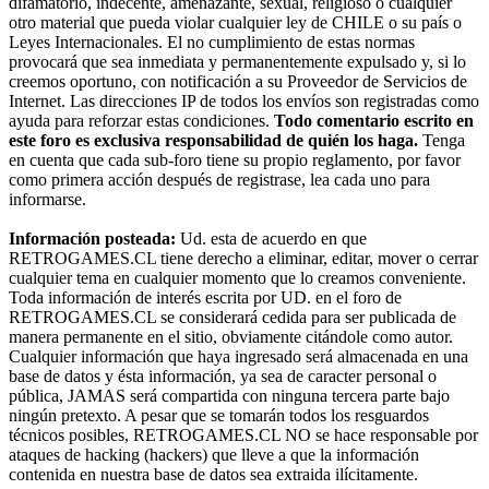
difamatorio, indecente, amenazante, sexual, religioso o cualquier
otro material que pueda violar cualquier ley de CHILE o su país o
Leyes Internacionales. El no cumplimiento de estas normas
provocará que sea inmediata y permanentemente expulsado y, si lo
creemos oportuno, con notificación a su Proveedor de Servicios de
Internet. Las direcciones IP de todos los envíos son registradas como
ayuda para reforzar estas condiciones.
Todo comentario escrito en
este foro es exclusiva responsabilidad de quién los haga.
Tenga
en cuenta que cada sub-foro tiene su propio reglamento, por favor
como primera acción después de registrase, lea cada uno para
informarse.
Información posteada:
Ud. esta de acuerdo en que
RETROGAMES.CL tiene derecho a eliminar, editar, mover o cerrar
cualquier tema en cualquier momento que lo creamos conveniente.
Toda información de interés escrita por UD. en el foro de
RETROGAMES.CL se considerará cedida para ser publicada de
manera permanente en el sitio, obviamente citándole como autor.
Cualquier información que haya ingresado será almacenada en una
base de datos y ésta información, ya sea de caracter personal o
pública, JAMAS será compartida con ninguna tercera parte bajo
ningún pretexto. A pesar que se tomarán todos los resguardos
técnicos posibles, RETROGAMES.CL NO se hace responsable por
ataques de hacking (hackers) que lleve a que la información
contenida en nuestra base de datos sea extraida ilícitamente.