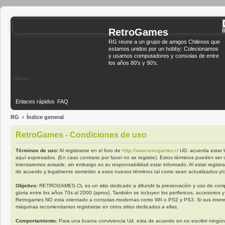
RetroGames
B
RG reune a un grupo de amigos Chilenos que
estamos unidos por un hobby: Colecionamos
y usamos computadores y consolas de entre
los años 80's y 90's.
Obviar
Enlaces rápidos
FAQ
RG
Índice general
RetroGames - Condiciones de uso
Términos de uso:
Al registrarse en el foro de
http://www.retrogames.cl
UD. acuerda estar l
aquí expresados. (En caso contrario por favor no se registre). Estos términos pueden se
intentaremos avisarle, sin embargo es su responsabilidad estar informado. Al estar reg
de acuerdo y legalmente sometido a esos nuevos términos tal como sean actualizados y/
Objetivo:
RETROGAMES.CL es un sitio dedicado a difundir la preservación y uso de comp
gloria entre los años 70s al 2000 (aprox). También se incluyen los perifericos, accesorios y
Retrogames NO esta orientado a consolas modernas como WII o PS2 y PS3. Si sus interes
máquinas recomendamos registrarse en otros sitios dedicados a ellas.
Comportamiento:
Para una buena convivencia Ud. esta de acuerdo en no escribir ningún