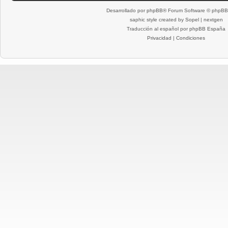
Desarrollado por
phpBB
® Forum Software © phpBB 
saphic style created by
Sopel
|
nextgen
Traducción al español por
phpBB España
Privacidad
|
Condiciones