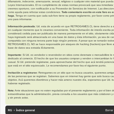
difamatorio, indecente, amenazante, sexual, religioso o cualquier otro material que pueda 
Leyes Internacionales. El no cumplimiento de estas normas provocará que sea inmediata 
creemos oportuno, con notificación a su Proveedor de Servicios de Internet. Las direccion
como ayuda para reforzar estas condiciones.
Todo comentario escrito en este foro es e
haga.
Tenga en cuenta que cada sub-foro tiene su propio reglamento, por favor como pri
uno para informarse.
Información posteada:
Ud. esta de acuerdo en que RETROGAMES.CL tiene derecho a elimi
en cualquier momento que lo creamos conveniente. Toda información de interés escrita
considerará cedida para ser publicada de manera permanente en el sitio, obviamente citá
haya ingresado será almacenada en una base de datos y ésta información, ya sea de car
compartida con ninguna tercera parte bajo ningún pretexto. A pesar que se tomarán todos
RETROGAMES.CL NO se hace responsable por ataques de hacking (hackers) que lleve a 
base de datos sea extraida ilícitamente.
Importante:
Si Ud. es vendedor o revendedor en sitios como deremate o mercadolibre le 
dedicado al comercio. El hecho de que los usuarios compran y venden o intercambian lo
casual. Si Ud. pretende registrarse, para aprovecharse del hecho que acá tendrá potencia
que está en el sitio equivocado. Le recomendamos por favor lea el siguiente punto.
Invitación a registrarse:
Retrogames es un sitio que no busca usuarios, queremos amig
de las personas que se registran. Sabemos que en internet hay gente que solo busca ca
objetivo. Acá queremos divertirnos y hacer más ameno nuestro día, esperamos que Ud. b
haberse registrado.
Nota:
Ante situaciones que no esten reguladas por el presente reglamento y por el bien 
extraordinarias que la administración, previa consulta a los usuarios que más colaboren 
y sin previo aviso.
RG
Índice general
Borrar