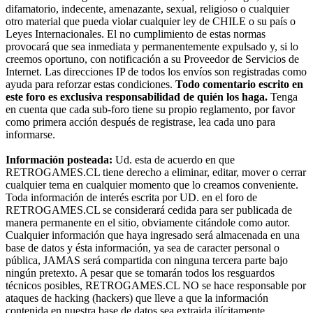
difamatorio, indecente, amenazante, sexual, religioso o cualquier
otro material que pueda violar cualquier ley de CHILE o su país o
Leyes Internacionales. El no cumplimiento de estas normas
provocará que sea inmediata y permanentemente expulsado y, si lo
creemos oportuno, con notificación a su Proveedor de Servicios de
Internet. Las direcciones IP de todos los envíos son registradas como
ayuda para reforzar estas condiciones.
Todo comentario escrito en
este foro es exclusiva responsabilidad de quién los haga.
Tenga
en cuenta que cada sub-foro tiene su propio reglamento, por favor
como primera acción después de registrase, lea cada uno para
informarse.
Información posteada:
Ud. esta de acuerdo en que
RETROGAMES.CL tiene derecho a eliminar, editar, mover o cerrar
cualquier tema en cualquier momento que lo creamos conveniente.
Toda información de interés escrita por UD. en el foro de
RETROGAMES.CL se considerará cedida para ser publicada de
manera permanente en el sitio, obviamente citándole como autor.
Cualquier información que haya ingresado será almacenada en una
base de datos y ésta información, ya sea de caracter personal o
pública, JAMAS será compartida con ninguna tercera parte bajo
ningún pretexto. A pesar que se tomarán todos los resguardos
técnicos posibles, RETROGAMES.CL NO se hace responsable por
ataques de hacking (hackers) que lleve a que la información
contenida en nuestra base de datos sea extraida ilícitamente.