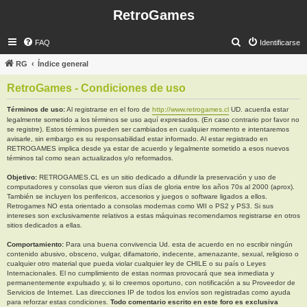
RetroGames
B
FAQ
Identificarse
u
RG
Índice general
s
RetroGames - Condiciones de uso
c
a
Términos de uso:
Al registrarse en el foro de
http://www.retrogames.cl
UD. acuerda estar
legalmente sometido a los términos se uso aquí expresados. (En caso contrario por favor no
r
se registre). Estos términos pueden ser cambiados en cualquier momento e intentaremos
avisarle, sin embargo es su responsabilidad estar informado. Al estar registrado en
RETROGAMES implica desde ya estar de acuerdo y legalmente sometido a esos nuevos
términos tal como sean actualizados y/o reformados.
Objetivo:
RETROGAMES.CL es un sitio dedicado a difundir la preservación y uso de
computadores y consolas que vieron sus días de gloria entre los años 70s al 2000 (aprox).
También se incluyen los perifericos, accesorios y juegos o software ligados a ellos.
Retrogames NO esta orientado a consolas modernas como WII o PS2 y PS3. Si sus
intereses son exclusivamente relativos a estas máquinas recomendamos registrarse en otros
sitios dedicados a ellas.
Comportamiento:
Para una buena convivencia Ud. esta de acuerdo en no escribir ningún
contenido abusivo, obsceno, vulgar, difamatorio, indecente, amenazante, sexual, religioso o
cualquier otro material que pueda violar cualquier ley de CHILE o su país o Leyes
Internacionales. El no cumplimiento de estas normas provocará que sea inmediata y
permanentemente expulsado y, si lo creemos oportuno, con notificación a su Proveedor de
Servicios de Internet. Las direcciones IP de todos los envíos son registradas como ayuda
para reforzar estas condiciones.
Todo comentario escrito en este foro es exclusiva