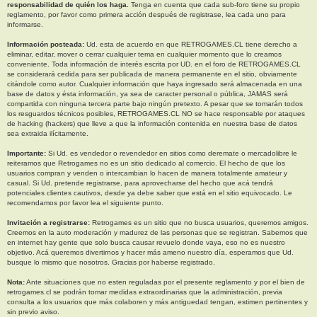
responsabilidad de quién los haga.
Tenga en cuenta que cada sub-foro tiene su propio
reglamento, por favor como primera acción después de registrase, lea cada uno para
informarse.
Información posteada:
Ud. esta de acuerdo en que RETROGAMES.CL tiene derecho a
eliminar, editar, mover o cerrar cualquier tema en cualquier momento que lo creamos
conveniente. Toda información de interés escrita por UD. en el foro de RETROGAMES.CL
se considerará cedida para ser publicada de manera permanente en el sitio, obviamente
citándole como autor. Cualquier información que haya ingresado será almacenada en una
base de datos y ésta información, ya sea de caracter personal o pública, JAMAS será
compartida con ninguna tercera parte bajo ningún pretexto. A pesar que se tomarán todos
los resguardos técnicos posibles, RETROGAMES.CL NO se hace responsable por ataques
de hacking (hackers) que lleve a que la información contenida en nuestra base de datos
sea extraida ilícitamente.
Importante:
Si Ud. es vendedor o revendedor en sitios como deremate o mercadolibre le
reiteramos que Retrogames no es un sitio dedicado al comercio. El hecho de que los
usuarios compran y venden o intercambian lo hacen de manera totalmente amateur y
casual. Si Ud. pretende registrarse, para aprovecharse del hecho que acá tendrá
potenciales clientes cautivos, desde ya debe saber que está en el sitio equivocado. Le
recomendamos por favor lea el siguiente punto.
Invitación a registrarse:
Retrogames es un sitio que no busca usuarios, queremos amigos.
Creemos en la auto moderación y madurez de las personas que se registran. Sabemos que
en internet hay gente que solo busca causar revuelo donde vaya, eso no es nuestro
objetivo. Acá queremos divertirnos y hacer más ameno nuestro día, esperamos que Ud.
busque lo mismo que nosotros. Gracias por haberse registrado.
Nota:
Ante situaciones que no esten reguladas por el presente reglamento y por el bien de
retrogames.cl se podrán tomar medidas extraordinarias que la administración, previa
consulta a los usuarios que más colaboren y más antiguedad tengan, estimen pertinentes y
sin previo aviso.