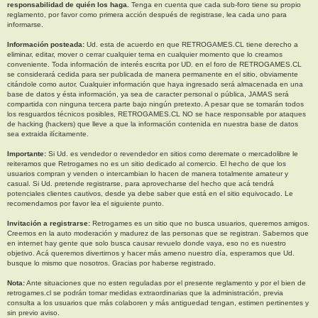
responsabilidad de quién los haga.
Tenga en cuenta que cada sub-foro tiene su propio
reglamento, por favor como primera acción después de registrase, lea cada uno para
informarse.
Información posteada:
Ud. esta de acuerdo en que RETROGAMES.CL tiene derecho a
eliminar, editar, mover o cerrar cualquier tema en cualquier momento que lo creamos
conveniente. Toda información de interés escrita por UD. en el foro de RETROGAMES.CL
se considerará cedida para ser publicada de manera permanente en el sitio, obviamente
citándole como autor. Cualquier información que haya ingresado será almacenada en una
base de datos y ésta información, ya sea de caracter personal o pública, JAMAS será
compartida con ninguna tercera parte bajo ningún pretexto. A pesar que se tomarán todos
los resguardos técnicos posibles, RETROGAMES.CL NO se hace responsable por ataques
de hacking (hackers) que lleve a que la información contenida en nuestra base de datos
sea extraida ilícitamente.
Importante:
Si Ud. es vendedor o revendedor en sitios como deremate o mercadolibre le
reiteramos que Retrogames no es un sitio dedicado al comercio. El hecho de que los
usuarios compran y venden o intercambian lo hacen de manera totalmente amateur y
casual. Si Ud. pretende registrarse, para aprovecharse del hecho que acá tendrá
potenciales clientes cautivos, desde ya debe saber que está en el sitio equivocado. Le
recomendamos por favor lea el siguiente punto.
Invitación a registrarse:
Retrogames es un sitio que no busca usuarios, queremos amigos.
Creemos en la auto moderación y madurez de las personas que se registran. Sabemos que
en internet hay gente que solo busca causar revuelo donde vaya, eso no es nuestro
objetivo. Acá queremos divertirnos y hacer más ameno nuestro día, esperamos que Ud.
busque lo mismo que nosotros. Gracias por haberse registrado.
Nota:
Ante situaciones que no esten reguladas por el presente reglamento y por el bien de
retrogames.cl se podrán tomar medidas extraordinarias que la administración, previa
consulta a los usuarios que más colaboren y más antiguedad tengan, estimen pertinentes y
sin previo aviso.