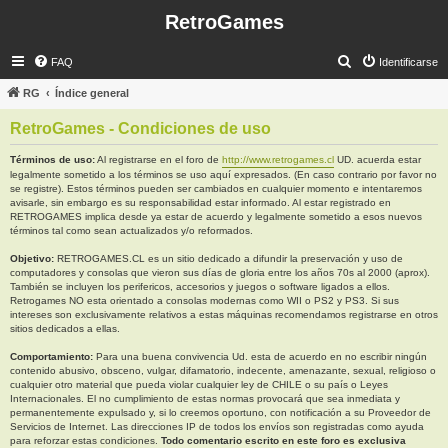
RetroGames
B
FAQ
Identificarse
u
RG
Índice general
s
RetroGames - Condiciones de uso
c
a
Términos de uso:
Al registrarse en el foro de
http://www.retrogames.cl
UD. acuerda estar
legalmente sometido a los términos se uso aquí expresados. (En caso contrario por favor no
r
se registre). Estos términos pueden ser cambiados en cualquier momento e intentaremos
avisarle, sin embargo es su responsabilidad estar informado. Al estar registrado en
RETROGAMES implica desde ya estar de acuerdo y legalmente sometido a esos nuevos
términos tal como sean actualizados y/o reformados.
Objetivo:
RETROGAMES.CL es un sitio dedicado a difundir la preservación y uso de
computadores y consolas que vieron sus días de gloria entre los años 70s al 2000 (aprox).
También se incluyen los perifericos, accesorios y juegos o software ligados a ellos.
Retrogames NO esta orientado a consolas modernas como WII o PS2 y PS3. Si sus
intereses son exclusivamente relativos a estas máquinas recomendamos registrarse en otros
sitios dedicados a ellas.
Comportamiento:
Para una buena convivencia Ud. esta de acuerdo en no escribir ningún
contenido abusivo, obsceno, vulgar, difamatorio, indecente, amenazante, sexual, religioso o
cualquier otro material que pueda violar cualquier ley de CHILE o su país o Leyes
Internacionales. El no cumplimiento de estas normas provocará que sea inmediata y
permanentemente expulsado y, si lo creemos oportuno, con notificación a su Proveedor de
Servicios de Internet. Las direcciones IP de todos los envíos son registradas como ayuda
para reforzar estas condiciones.
Todo comentario escrito en este foro es exclusiva