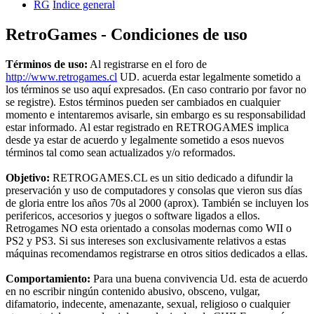
RG
Índice general
RetroGames - Condiciones de uso
Términos de uso:
Al registrarse en el foro de
http://www.retrogames.cl
UD. acuerda estar legalmente sometido a
los términos se uso aquí expresados. (En caso contrario por favor no
se registre). Estos términos pueden ser cambiados en cualquier
momento e intentaremos avisarle, sin embargo es su responsabilidad
estar informado. Al estar registrado en RETROGAMES implica
desde ya estar de acuerdo y legalmente sometido a esos nuevos
términos tal como sean actualizados y/o reformados.
Objetivo:
RETROGAMES.CL es un sitio dedicado a difundir la
preservación y uso de computadores y consolas que vieron sus días
de gloria entre los años 70s al 2000 (aprox). También se incluyen los
perifericos, accesorios y juegos o software ligados a ellos.
Retrogames NO esta orientado a consolas modernas como WII o
PS2 y PS3. Si sus intereses son exclusivamente relativos a estas
máquinas recomendamos registrarse en otros sitios dedicados a ellas.
Comportamiento:
Para una buena convivencia Ud. esta de acuerdo
en no escribir ningún contenido abusivo, obsceno, vulgar,
difamatorio, indecente, amenazante, sexual, religioso o cualquier