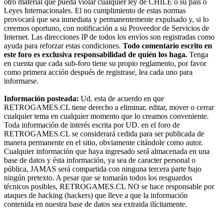
otro material que pueda violar cualquier ley de CHILE o su país o
Leyes Internacionales. El no cumplimiento de estas normas
provocará que sea inmediata y permanentemente expulsado y, si lo
creemos oportuno, con notificación a su Proveedor de Servicios de
Internet. Las direcciones IP de todos los envíos son registradas como
ayuda para reforzar estas condiciones.
Todo comentario escrito en
este foro es exclusiva responsabilidad de quién los haga.
Tenga
en cuenta que cada sub-foro tiene su propio reglamento, por favor
como primera acción después de registrase, lea cada uno para
informarse.
Información posteada:
Ud. esta de acuerdo en que
RETROGAMES.CL tiene derecho a eliminar, editar, mover o cerrar
cualquier tema en cualquier momento que lo creamos conveniente.
Toda información de interés escrita por UD. en el foro de
RETROGAMES.CL se considerará cedida para ser publicada de
manera permanente en el sitio, obviamente citándole como autor.
Cualquier información que haya ingresado será almacenada en una
base de datos y ésta información, ya sea de caracter personal o
pública, JAMAS será compartida con ninguna tercera parte bajo
ningún pretexto. A pesar que se tomarán todos los resguardos
técnicos posibles, RETROGAMES.CL NO se hace responsable por
ataques de hacking (hackers) que lleve a que la información
contenida en nuestra base de datos sea extraida ilícitamente.