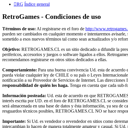
RG
Índice general
RetroGames - Condiciones de uso
Términos de uso:
Al registrarse en el foro de
http://www.retrogames.
pueden ser cambiados en cualquier momento e intentaremos avisarle,
sometido a esos nuevos términos tal como sean actualizados y/o refo
Objetivo:
RETROGAMES.CL es un sitio dedicado a difundir la preserva
perifericos, accesorios y juegos o software ligados a ellos. Retroga
recomendamos registrarse en otros sitios dedicados a ellas.
Comportamiento:
Para una buena convivencia Ud. esta de acuerdo en 
pueda violar cualquier ley de CHILE o su país o Leyes Internacional
notificación a su Proveedor de Servicios de Internet. Las direcciones 
responsabilidad de quién los haga.
Tenga en cuenta que cada sub-for
Información posteada:
Ud. esta de acuerdo en que RETROGAMES.CL t
interés escrita por UD. en el foro de RETROGAMES.CL se considerará
será almacenada en una base de datos y ésta información, ya sea de c
resguardos técnicos posibles, RETROGAMES.CL NO se hace responsable
Importante:
Si Ud. es vendedor o revendedor en sitios como deremat
intercambian lo hacen de manera totalmente amateur y casual. Si Ud. pr