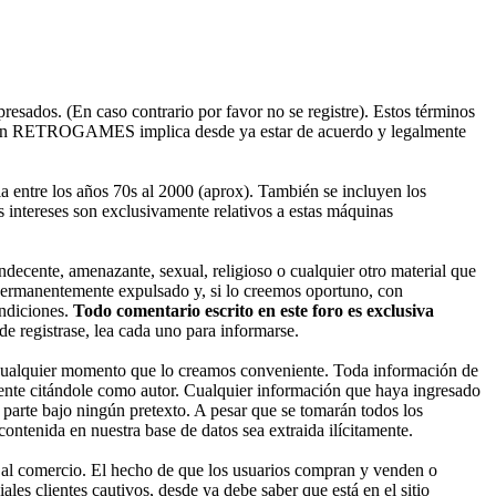
esados. (En caso contrario por favor no se registre). Estos términos
ado en RETROGAMES implica desde ya estar de acuerdo y legalmente
entre los años 70s al 2000 (aprox). También se incluyen los
 intereses son exclusivamente relativos a estas máquinas
decente, amenazante, sexual, religioso o cualquier otro material que
permanentemente expulsado y, si lo creemos oportuno, con
ondiciones.
Todo comentario escrito en este foro es exclusiva
 registrase, lea cada uno para informarse.
cualquier momento que lo creamos conveniente. Toda información de
nte citándole como autor. Cualquier información que haya ingresado
parte bajo ningún pretexto. A pesar que se tomarán todos los
enida en nuestra base de datos sea extraida ilícitamente.
 al comercio. El hecho de que los usuarios compran y venden o
les clientes cautivos, desde ya debe saber que está en el sitio