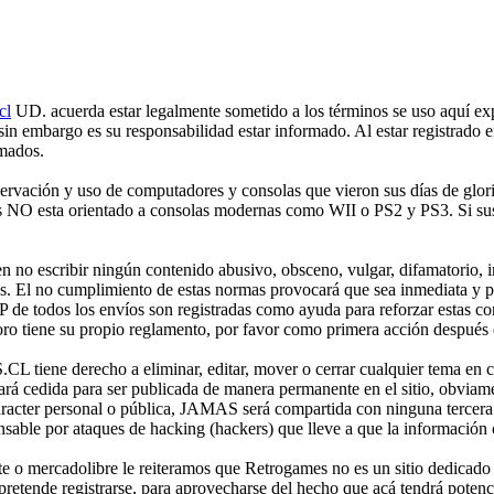
cl
UD. acuerda estar legalmente sometido a los términos se uso aquí expr
 sin embargo es su responsabilidad estar informado. Al estar registr
rmados.
ción y uso de computadores y consolas que vieron sus días de gloria 
mes NO esta orientado a consolas modernas como WII o PS2 y PS3. Si sus
no escribir ningún contenido abusivo, obsceno, vulgar, difamatorio, in
es. El no cumplimiento de estas normas provocará que sea inmediata y 
IP de todos los envíos son registradas como ayuda para reforzar estas c
o tiene su propio reglamento, por favor como primera acción después de
iene derecho a eliminar, editar, mover o cerrar cualquier tema en 
 cedida para ser publicada de manera permanente en el sitio, obviame
aracter personal o pública, JAMAS será compartida con ninguna tercera 
 por ataques de hacking (hackers) que lleve a que la información cont
e o mercadolibre le reiteramos que Retrogames no es un sitio dedicado
etende registrarse, para aprovecharse del hecho que acá tendrá potencia