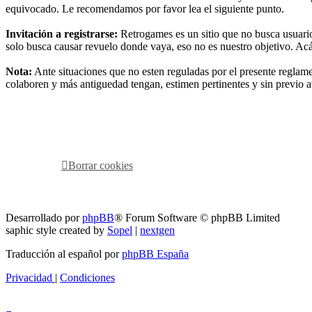
equivocado. Le recomendamos por favor lea el siguiente punto.
Invitación a registrarse:
Retrogames es un sitio que no busca usuari
solo busca causar revuelo donde vaya, eso no es nuestro objetivo. A
Nota:
Ante situaciones que no esten reguladas por el presente reglame
colaboren y más antiguedad tengan, estimen pertinentes y sin previo a
RG
Índice general
Todos los horarios son
UTC-04:00
Borrar cookies
Todos los horarios son
UTC-04:00
Borrar cookies
Desarrollado por
phpBB
® Forum Software © phpBB Limited
saphic style created by
Sopel
|
nextgen
Traducción al español por
phpBB España
Privacidad
|
Condiciones