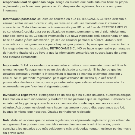
responsabilidad de quién los haga.
Tenga en cuenta que cada sub-foro tiene su propio
reglamento, por favor como primera acción después de registrase, lea cada uno para
informarse.
Información posteada:
Ud. esta de acuerdo en que RETROGAMES.CL tiene derecho a
eliminar, editar, mover o cerrar cualquier tema en cualquier momento que lo creamos
conveniente. Toda información de interés escrita por UD. en el foro de RETROGAMES.CL
se considerará cedida para ser publicada de manera permanente en el sitio, obviamente
citándole como autor. Cualquier información que haya ingresado será almacenada en una
base de datos y ésta información, ya sea de caracter personal o pública, JAMAS será
compartida con ninguna tercera parte bajo ningún pretexto. A pesar que se tomarán todos
los resguardos técnicos posibles, RETROGAMES.CL NO se hace responsable por ataques
de hacking (hackers) que lleve a que la información contenida en nuestra base de datos
sea extraida ilícitamente.
Importante:
Si Ud. es vendedor o revendedor en sitios como deremate o mercadolibre le
reiteramos que Retrogames no es un sitio dedicado al comercio. El hecho de que los
usuarios compran y venden o intercambian lo hacen de manera totalmente amateur y
casual. Si Ud. pretende registrarse, para aprovecharse del hecho que acá tendrá
potenciales clientes cautivos, desde ya debe saber que está en el sitio equivocado. Le
recomendamos por favor lea el siguiente punto.
Invitación a registrarse:
Retrogames es un sitio que no busca usuarios, queremos amigos.
Creemos en la auto moderación y madurez de las personas que se registran. Sabemos que
en internet hay gente que solo busca causar revuelo donde vaya, eso no es nuestro
objetivo. Acá queremos divertirnos y hacer más ameno nuestro día, esperamos que Ud.
busque lo mismo que nosotros. Gracias por haberse registrado.
Nota:
Ante situaciones que no esten reguladas por el presente reglamento y por el bien de
retrogames.cl se podrán tomar medidas extraordinarias que la administración, previa
consulta a los usuarios que más colaboren y más antiguedad tengan, estimen pertinentes y
sin previo aviso.