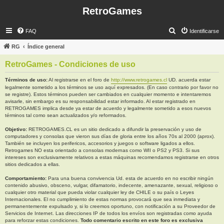
RetroGames
B
FAQ
Identificarse
u
RG
Índice general
s
RetroGames - Condiciones de uso
c
a
Términos de uso:
Al registrarse en el foro de
http://www.retrogames.cl
UD. acuerda estar
legalmente sometido a los términos se uso aquí expresados. (En caso contrario por favor no
r
se registre). Estos términos pueden ser cambiados en cualquier momento e intentaremos
avisarle, sin embargo es su responsabilidad estar informado. Al estar registrado en
RETROGAMES implica desde ya estar de acuerdo y legalmente sometido a esos nuevos
términos tal como sean actualizados y/o reformados.
Objetivo:
RETROGAMES.CL es un sitio dedicado a difundir la preservación y uso de
computadores y consolas que vieron sus días de gloria entre los años 70s al 2000 (aprox).
También se incluyen los perifericos, accesorios y juegos o software ligados a ellos.
Retrogames NO esta orientado a consolas modernas como WII o PS2 y PS3. Si sus
intereses son exclusivamente relativos a estas máquinas recomendamos registrarse en otros
sitios dedicados a ellas.
Comportamiento:
Para una buena convivencia Ud. esta de acuerdo en no escribir ningún
contenido abusivo, obsceno, vulgar, difamatorio, indecente, amenazante, sexual, religioso o
cualquier otro material que pueda violar cualquier ley de CHILE o su país o Leyes
Internacionales. El no cumplimiento de estas normas provocará que sea inmediata y
permanentemente expulsado y, si lo creemos oportuno, con notificación a su Proveedor de
Servicios de Internet. Las direcciones IP de todos los envíos son registradas como ayuda
para reforzar estas condiciones.
Todo comentario escrito en este foro es exclusiva