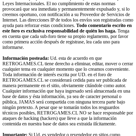
Leyes Internacionales. El no cumplimiento de estas normas
provocará que sea inmediata y permanentemente expulsado y, si lo
creemos oportuno, con notificación a su Proveedor de Servicios de
Internet. Las direcciones IP de todos los envíos son registradas como
ayuda para reforzar estas condiciones.
Todo comentario escrito en
este foro es exclusiva responsabilidad de quién los haga.
Tenga
en cuenta que cada sub-foro tiene su propio reglamento, por favor
como primera acción después de registrase, lea cada uno para
informarse.
Información posteada:
Ud. esta de acuerdo en que
RETROGAMES.CL tiene derecho a eliminar, editar, mover o cerrar
cualquier tema en cualquier momento que lo creamos conveniente.
Toda información de interés escrita por UD. en el foro de
RETROGAMES.CL se considerará cedida para ser publicada de
manera permanente en el sitio, obviamente citándole como autor.
Cualquier información que haya ingresado será almacenada en una
base de datos y ésta información, ya sea de caracter personal o
pública, JAMAS será compartida con ninguna tercera parte bajo
ningún pretexto. A pesar que se tomarán todos los resguardos
técnicos posibles, RETROGAMES.CL NO se hace responsable por
ataques de hacking (hackers) que lleve a que la información
contenida en nuestra base de datos sea extraida ilícitamente.
Importante:
Si Ud. es vendedor o revendedor en sitios como