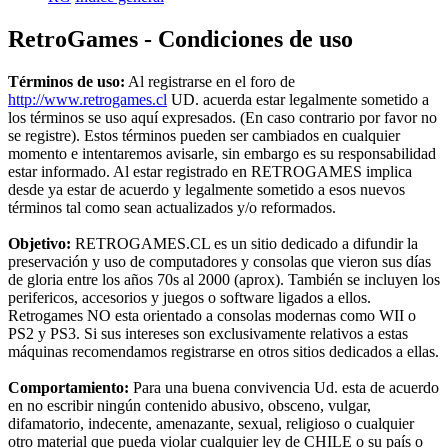
RetroGames - Condiciones de uso
Términos de uso:
Al registrarse en el foro de
http://www.retrogames.cl
UD. acuerda estar legalmente sometido a
los términos se uso aquí expresados. (En caso contrario por favor no
se registre). Estos términos pueden ser cambiados en cualquier
momento e intentaremos avisarle, sin embargo es su responsabilidad
estar informado. Al estar registrado en RETROGAMES implica
desde ya estar de acuerdo y legalmente sometido a esos nuevos
términos tal como sean actualizados y/o reformados.
Objetivo:
RETROGAMES.CL es un sitio dedicado a difundir la
preservación y uso de computadores y consolas que vieron sus días
de gloria entre los años 70s al 2000 (aprox). También se incluyen los
perifericos, accesorios y juegos o software ligados a ellos.
Retrogames NO esta orientado a consolas modernas como WII o
PS2 y PS3. Si sus intereses son exclusivamente relativos a estas
máquinas recomendamos registrarse en otros sitios dedicados a ellas.
Comportamiento:
Para una buena convivencia Ud. esta de acuerdo
en no escribir ningún contenido abusivo, obsceno, vulgar,
difamatorio, indecente, amenazante, sexual, religioso o cualquier
otro material que pueda violar cualquier ley de CHILE o su país o