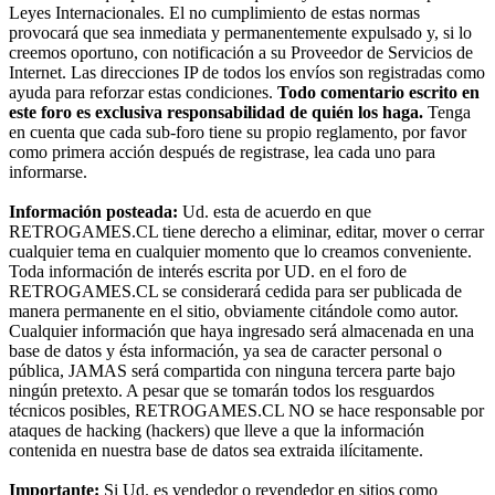
Leyes Internacionales. El no cumplimiento de estas normas
provocará que sea inmediata y permanentemente expulsado y, si lo
creemos oportuno, con notificación a su Proveedor de Servicios de
Internet. Las direcciones IP de todos los envíos son registradas como
ayuda para reforzar estas condiciones.
Todo comentario escrito en
este foro es exclusiva responsabilidad de quién los haga.
Tenga
en cuenta que cada sub-foro tiene su propio reglamento, por favor
como primera acción después de registrase, lea cada uno para
informarse.
Información posteada:
Ud. esta de acuerdo en que
RETROGAMES.CL tiene derecho a eliminar, editar, mover o cerrar
cualquier tema en cualquier momento que lo creamos conveniente.
Toda información de interés escrita por UD. en el foro de
RETROGAMES.CL se considerará cedida para ser publicada de
manera permanente en el sitio, obviamente citándole como autor.
Cualquier información que haya ingresado será almacenada en una
base de datos y ésta información, ya sea de caracter personal o
pública, JAMAS será compartida con ninguna tercera parte bajo
ningún pretexto. A pesar que se tomarán todos los resguardos
técnicos posibles, RETROGAMES.CL NO se hace responsable por
ataques de hacking (hackers) que lleve a que la información
contenida en nuestra base de datos sea extraida ilícitamente.
Importante:
Si Ud. es vendedor o revendedor en sitios como