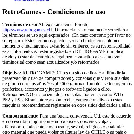
RetroGames - Condiciones de uso
Términos de uso:
Al registrarse en el foro de
http://www.retrogames.cl
UD. acuerda estar legalmente sometido a
los términos se uso aquí expresados. (En caso contrario por favor no
se registre). Estos términos pueden ser cambiados en cualquier
momento e intentaremos avisarle, sin embargo es su responsabilidad
estar informado. Al estar registrado en RETROGAMES implica
desde ya estar de acuerdo y legalmente sometido a esos nuevos
términos tal como sean actualizados y/o reformados.
Objetivo:
RETROGAMES.CL es un sitio dedicado a difundir la
preservación y uso de computadores y consolas que vieron sus días
de gloria entre los años 70s al 2000 (aprox). También se incluyen los
perifericos, accesorios y juegos o software ligados a ellos.
Retrogames NO esta orientado a consolas modernas como WII o
PS2 y PS3. Si sus intereses son exclusivamente relativos a estas
máquinas recomendamos registrarse en otros sitios dedicados a ellas.
Comportamiento:
Para una buena convivencia Ud. esta de acuerdo
en no escribir ningún contenido abusivo, obsceno, vulgar,
difamatorio, indecente, amenazante, sexual, religioso o cualquier
otro material que pueda violar cualquier ley de CHILE o su país o