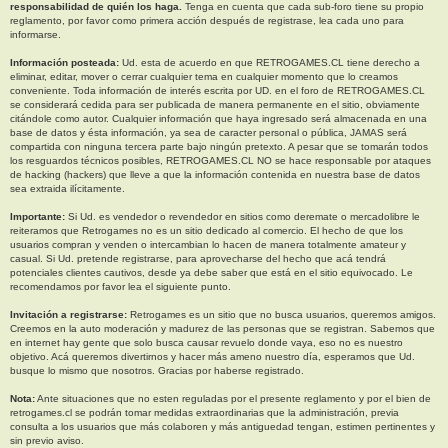
responsabilidad de quién los haga.
Tenga en cuenta que cada sub-foro tiene su propio
reglamento, por favor como primera acción después de registrase, lea cada uno para
informarse.
Información posteada:
Ud. esta de acuerdo en que RETROGAMES.CL tiene derecho a
eliminar, editar, mover o cerrar cualquier tema en cualquier momento que lo creamos
conveniente. Toda información de interés escrita por UD. en el foro de RETROGAMES.CL
se considerará cedida para ser publicada de manera permanente en el sitio, obviamente
citándole como autor. Cualquier información que haya ingresado será almacenada en una
base de datos y ésta información, ya sea de caracter personal o pública, JAMAS será
compartida con ninguna tercera parte bajo ningún pretexto. A pesar que se tomarán todos
los resguardos técnicos posibles, RETROGAMES.CL NO se hace responsable por ataques
de hacking (hackers) que lleve a que la información contenida en nuestra base de datos
sea extraida ilícitamente.
Importante:
Si Ud. es vendedor o revendedor en sitios como deremate o mercadolibre le
reiteramos que Retrogames no es un sitio dedicado al comercio. El hecho de que los
usuarios compran y venden o intercambian lo hacen de manera totalmente amateur y
casual. Si Ud. pretende registrarse, para aprovecharse del hecho que acá tendrá
potenciales clientes cautivos, desde ya debe saber que está en el sitio equivocado. Le
recomendamos por favor lea el siguiente punto.
Invitación a registrarse:
Retrogames es un sitio que no busca usuarios, queremos amigos.
Creemos en la auto moderación y madurez de las personas que se registran. Sabemos que
en internet hay gente que solo busca causar revuelo donde vaya, eso no es nuestro
objetivo. Acá queremos divertirnos y hacer más ameno nuestro día, esperamos que Ud.
busque lo mismo que nosotros. Gracias por haberse registrado.
Nota:
Ante situaciones que no esten reguladas por el presente reglamento y por el bien de
retrogames.cl se podrán tomar medidas extraordinarias que la administración, previa
consulta a los usuarios que más colaboren y más antiguedad tengan, estimen pertinentes y
sin previo aviso.