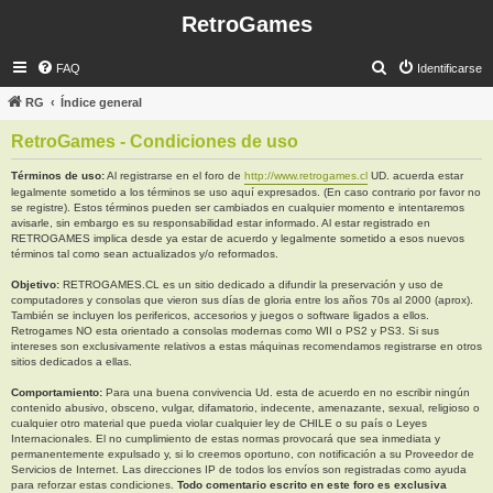
RetroGames
B
FAQ
Identificarse
u
RG
Índice general
s
RetroGames - Condiciones de uso
c
a
Términos de uso:
Al registrarse en el foro de
http://www.retrogames.cl
UD. acuerda estar
legalmente sometido a los términos se uso aquí expresados. (En caso contrario por favor no
r
se registre). Estos términos pueden ser cambiados en cualquier momento e intentaremos
avisarle, sin embargo es su responsabilidad estar informado. Al estar registrado en
RETROGAMES implica desde ya estar de acuerdo y legalmente sometido a esos nuevos
términos tal como sean actualizados y/o reformados.
Objetivo:
RETROGAMES.CL es un sitio dedicado a difundir la preservación y uso de
computadores y consolas que vieron sus días de gloria entre los años 70s al 2000 (aprox).
También se incluyen los perifericos, accesorios y juegos o software ligados a ellos.
Retrogames NO esta orientado a consolas modernas como WII o PS2 y PS3. Si sus
intereses son exclusivamente relativos a estas máquinas recomendamos registrarse en otros
sitios dedicados a ellas.
Comportamiento:
Para una buena convivencia Ud. esta de acuerdo en no escribir ningún
contenido abusivo, obsceno, vulgar, difamatorio, indecente, amenazante, sexual, religioso o
cualquier otro material que pueda violar cualquier ley de CHILE o su país o Leyes
Internacionales. El no cumplimiento de estas normas provocará que sea inmediata y
permanentemente expulsado y, si lo creemos oportuno, con notificación a su Proveedor de
Servicios de Internet. Las direcciones IP de todos los envíos son registradas como ayuda
para reforzar estas condiciones.
Todo comentario escrito en este foro es exclusiva