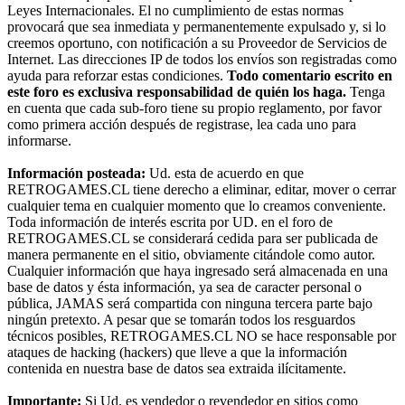
Leyes Internacionales. El no cumplimiento de estas normas
provocará que sea inmediata y permanentemente expulsado y, si lo
creemos oportuno, con notificación a su Proveedor de Servicios de
Internet. Las direcciones IP de todos los envíos son registradas como
ayuda para reforzar estas condiciones.
Todo comentario escrito en
este foro es exclusiva responsabilidad de quién los haga.
Tenga
en cuenta que cada sub-foro tiene su propio reglamento, por favor
como primera acción después de registrase, lea cada uno para
informarse.
Información posteada:
Ud. esta de acuerdo en que
RETROGAMES.CL tiene derecho a eliminar, editar, mover o cerrar
cualquier tema en cualquier momento que lo creamos conveniente.
Toda información de interés escrita por UD. en el foro de
RETROGAMES.CL se considerará cedida para ser publicada de
manera permanente en el sitio, obviamente citándole como autor.
Cualquier información que haya ingresado será almacenada en una
base de datos y ésta información, ya sea de caracter personal o
pública, JAMAS será compartida con ninguna tercera parte bajo
ningún pretexto. A pesar que se tomarán todos los resguardos
técnicos posibles, RETROGAMES.CL NO se hace responsable por
ataques de hacking (hackers) que lleve a que la información
contenida en nuestra base de datos sea extraida ilícitamente.
Importante:
Si Ud. es vendedor o revendedor en sitios como