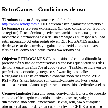
RetroGames - Condiciones de uso
Términos de uso:
Al registrarse en el foro de
http://www.retrogames.cl
UD. acuerda estar legalmente sometido a
los términos se uso aquí expresados. (En caso contrario por favor no
se registre). Estos términos pueden ser cambiados en cualquier
momento e intentaremos avisarle, sin embargo es su responsabilidad
estar informado. Al estar registrado en RETROGAMES implica
desde ya estar de acuerdo y legalmente sometido a esos nuevos
términos tal como sean actualizados y/o reformados.
Objetivo:
RETROGAMES.CL es un sitio dedicado a difundir la
preservación y uso de computadores y consolas que vieron sus días
de gloria entre los años 70s al 2000 (aprox). También se incluyen los
perifericos, accesorios y juegos o software ligados a ellos.
Retrogames NO esta orientado a consolas modernas como WII o
PS2 y PS3. Si sus intereses son exclusivamente relativos a estas
máquinas recomendamos registrarse en otros sitios dedicados a ellas.
Comportamiento:
Para una buena convivencia Ud. esta de acuerdo
en no escribir ningún contenido abusivo, obsceno, vulgar,
difamatorio, indecente, amenazante, sexual, religioso o cualquier
otro material que pueda violar cualquier ley de CHILE o su país o