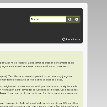
Buscar
Búsqueda avanzad
Identificarse
por favor no se registre). Estos términos pueden ser cambiados en
 y legalmente sometido a esos nuevos términos tal como sean
rox). También se incluyen los perifericos, accesorios y juegos o
omendamos registrarse en otros sitios dedicados a ellas.
religioso o cualquier otro material que pueda violar cualquier ley de
otificación a su Proveedor de Servicios de Internet. Las direcciones
 haga.
Tenga en cuenta que cada sub-foro tiene su propio reglamento,
s conveniente. Toda información de interés escrita por UD. en el foro
gresado será almacenada en una base de datos y ésta información, ya