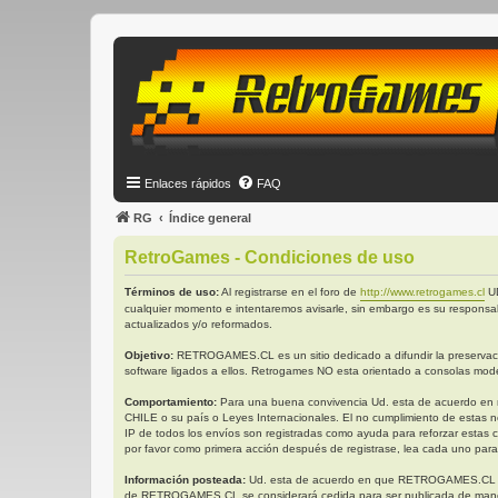
Enlaces rápidos
FAQ
RG
Índice general
RetroGames - Condiciones de uso
Términos de uso:
Al registrarse en el foro de
http://www.retrogames.cl
UD
cualquier momento e intentaremos avisarle, sin embargo es su responsa
actualizados y/o reformados.
Objetivo:
RETROGAMES.CL es un sitio dedicado a difundir la preservación
software ligados a ellos. Retrogames NO esta orientado a consolas mode
Comportamiento:
Para una buena convivencia Ud. esta de acuerdo en no 
CHILE o su país o Leyes Internacionales. El no cumplimiento de estas n
IP de todos los envíos son registradas como ayuda para reforzar estas 
por favor como primera acción después de registrase, lea cada uno para
Información posteada:
Ud. esta de acuerdo en que RETROGAMES.CL tiene 
de RETROGAMES.CL se considerará cedida para ser publicada de manera 