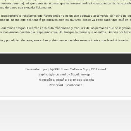
a tercera parte bajo ningún pretexto. A pesar que se tomarán todos los resguardos técnicos 
se de datos sea extraida ilícitamente.
 mercadolibre le reiteramos que Retrogames no es un sitio dedicado al comercio. El hecho de q
arse del hecho que acá tendrá potenciales clientes cautivos, desde ya debe saber que está en e
, queremos amigos. Creemos en la auto moderación y madurez de las personas que se registran
cer más ameno nuestro día, esperamos que Ud. busque lo mismo que nosotros. Gracias por haber
o y por el bien de retrogames.cl se podrán tomar medidas extraordinarias que la administración
Desarrollado por
phpBB
® Forum Software © phpBB Limited
saphic style created by
Sopel
|
nextgen
Traducción al español por
phpBB España
Privacidad
|
Condiciones