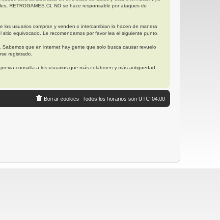
posibles, RETROGAMES.CL NO se hace responsable por ataques de
ue los usuarios compran y venden o intercambian lo hacen de manera
l sitio equivocado. Le recomendamos por favor lea el siguiente punto.
. Sabemos que en internet hay gente que solo busca causar revuelo
se registrado.
, previa consulta a los usuarios que más colaboren y más antiguedad
Borrar cookies
Todos los horarios son
UTC-04:00