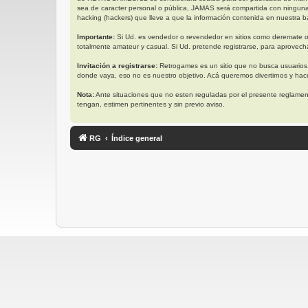
sea de caracter personal o pública, JAMAS será compartida con ningun
hacking (hackers) que lleve a que la información contenida en nuestra ba
Importante:
Si Ud. es vendedor o revendedor en sitios como deremate o
totalmente amateur y casual. Si Ud. pretende registrarse, para aprovech
Invitación a registrarse:
Retrogames es un sitio que no busca usuarios
donde vaya, eso no es nuestro objetivo. Acá queremos divertirnos y ha
Nota:
Ante situaciones que no esten reguladas por el presente reglament
tengan, estimen pertinentes y sin previo aviso.
RG
Índice general