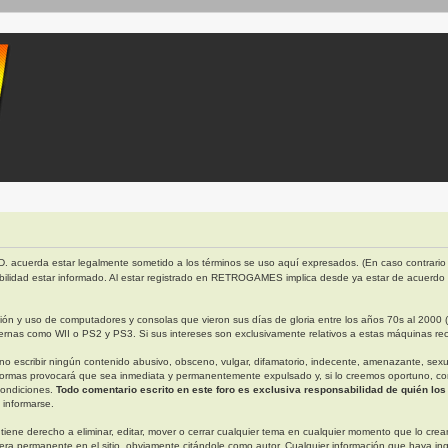
. acuerda estar legalmente sometido a los términos se uso aquí expresados. (En caso contrario 
bilidad estar informado. Al estar registrado en RETROGAMES implica desde ya estar de acuerdo
 y uso de computadores y consolas que vieron sus días de gloria entre los años 70s al 2000 (ap
rnas como WII o PS2 y PS3. Si sus intereses son exclusivamente relativos a estas máquinas rec
escribir ningún contenido abusivo, obsceno, vulgar, difamatorio, indecente, amenazante, sexual, 
ormas provocará que sea inmediata y permanentemente expulsado y, si lo creemos oportuno, con n
condiciones.
Todo comentario escrito en este foro es exclusiva responsabilidad de quién los
 informarse.
derecho a eliminar, editar, mover o cerrar cualquier tema en cualquier momento que lo creamo
permanente en el sitio, obviamente citándole como autor. Cualquier información que haya in