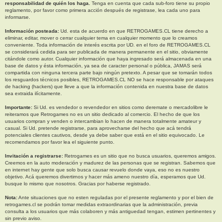
responsabilidad de quién los haga.
Tenga en cuenta que cada sub-foro tiene su propio
reglamento, por favor como primera acción después de registrase, lea cada uno para
informarse.
Información posteada:
Ud. esta de acuerdo en que RETROGAMES.CL tiene derecho a
eliminar, editar, mover o cerrar cualquier tema en cualquier momento que lo creamos
conveniente. Toda información de interés escrita por UD. en el foro de RETROGAMES.CL
se considerará cedida para ser publicada de manera permanente en el sitio, obviamente
citándole como autor. Cualquier información que haya ingresado será almacenada en una
base de datos y ésta información, ya sea de caracter personal o pública, JAMAS será
compartida con ninguna tercera parte bajo ningún pretexto. A pesar que se tomarán todos
los resguardos técnicos posibles, RETROGAMES.CL NO se hace responsable por ataques
de hacking (hackers) que lleve a que la información contenida en nuestra base de datos
sea extraida ilícitamente.
Importante:
Si Ud. es vendedor o revendedor en sitios como deremate o mercadolibre le
reiteramos que Retrogames no es un sitio dedicado al comercio. El hecho de que los
usuarios compran y venden o intercambian lo hacen de manera totalmente amateur y
casual. Si Ud. pretende registrarse, para aprovecharse del hecho que acá tendrá
potenciales clientes cautivos, desde ya debe saber que está en el sitio equivocado. Le
recomendamos por favor lea el siguiente punto.
Invitación a registrarse:
Retrogames es un sitio que no busca usuarios, queremos amigos.
Creemos en la auto moderación y madurez de las personas que se registran. Sabemos que
en internet hay gente que solo busca causar revuelo donde vaya, eso no es nuestro
objetivo. Acá queremos divertirnos y hacer más ameno nuestro día, esperamos que Ud.
busque lo mismo que nosotros. Gracias por haberse registrado.
Nota:
Ante situaciones que no esten reguladas por el presente reglamento y por el bien de
retrogames.cl se podrán tomar medidas extraordinarias que la administración, previa
consulta a los usuarios que más colaboren y más antiguedad tengan, estimen pertinentes y
sin previo aviso.