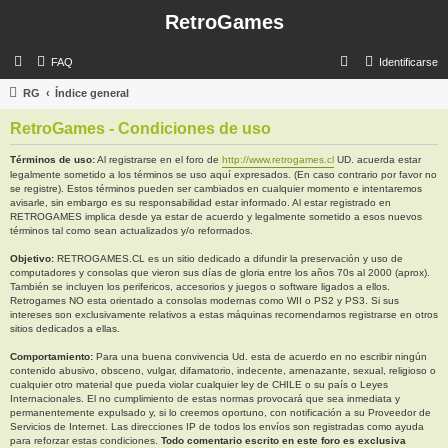
RetroGames
B
FAQ
Identificarse
u
RG
Índice general
s
RetroGames - Condiciones de uso
c
a
Términos de uso:
Al registrarse en el foro de
http://www.retrogames.cl
UD. acuerda estar
legalmente sometido a los términos se uso aquí expresados. (En caso contrario por favor no
r
se registre). Estos términos pueden ser cambiados en cualquier momento e intentaremos
avisarle, sin embargo es su responsabilidad estar informado. Al estar registrado en
RETROGAMES implica desde ya estar de acuerdo y legalmente sometido a esos nuevos
términos tal como sean actualizados y/o reformados.
Objetivo:
RETROGAMES.CL es un sitio dedicado a difundir la preservación y uso de
computadores y consolas que vieron sus días de gloria entre los años 70s al 2000 (aprox).
También se incluyen los perifericos, accesorios y juegos o software ligados a ellos.
Retrogames NO esta orientado a consolas modernas como WII o PS2 y PS3. Si sus
intereses son exclusivamente relativos a estas máquinas recomendamos registrarse en otros
sitios dedicados a ellas.
Comportamiento:
Para una buena convivencia Ud. esta de acuerdo en no escribir ningún
contenido abusivo, obsceno, vulgar, difamatorio, indecente, amenazante, sexual, religioso o
cualquier otro material que pueda violar cualquier ley de CHILE o su país o Leyes
Internacionales. El no cumplimiento de estas normas provocará que sea inmediata y
permanentemente expulsado y, si lo creemos oportuno, con notificación a su Proveedor de
Servicios de Internet. Las direcciones IP de todos los envíos son registradas como ayuda
para reforzar estas condiciones.
Todo comentario escrito en este foro es exclusiva