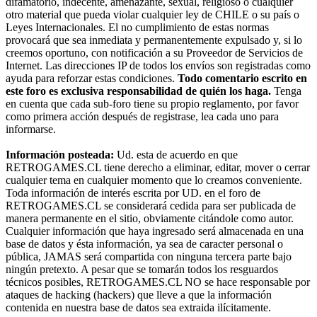
difamatorio, indecente, amenazante, sexual, religioso o cualquier
otro material que pueda violar cualquier ley de CHILE o su país o
Leyes Internacionales. El no cumplimiento de estas normas
provocará que sea inmediata y permanentemente expulsado y, si lo
creemos oportuno, con notificación a su Proveedor de Servicios de
Internet. Las direcciones IP de todos los envíos son registradas como
ayuda para reforzar estas condiciones.
Todo comentario escrito en
este foro es exclusiva responsabilidad de quién los haga.
Tenga
en cuenta que cada sub-foro tiene su propio reglamento, por favor
como primera acción después de registrase, lea cada uno para
informarse.
Información posteada:
Ud. esta de acuerdo en que
RETROGAMES.CL tiene derecho a eliminar, editar, mover o cerrar
cualquier tema en cualquier momento que lo creamos conveniente.
Toda información de interés escrita por UD. en el foro de
RETROGAMES.CL se considerará cedida para ser publicada de
manera permanente en el sitio, obviamente citándole como autor.
Cualquier información que haya ingresado será almacenada en una
base de datos y ésta información, ya sea de caracter personal o
pública, JAMAS será compartida con ninguna tercera parte bajo
ningún pretexto. A pesar que se tomarán todos los resguardos
técnicos posibles, RETROGAMES.CL NO se hace responsable por
ataques de hacking (hackers) que lleve a que la información
contenida en nuestra base de datos sea extraida ilícitamente.