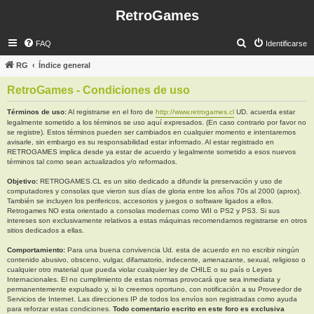
RetroGames
B
FAQ
Identificarse
u
RG
Índice general
s
RetroGames - Condiciones de uso
c
a
Términos de uso:
Al registrarse en el foro de
http://www.retrogames.cl
UD. acuerda estar
legalmente sometido a los términos se uso aquí expresados. (En caso contrario por favor no
r
se registre). Estos términos pueden ser cambiados en cualquier momento e intentaremos
avisarle, sin embargo es su responsabilidad estar informado. Al estar registrado en
RETROGAMES implica desde ya estar de acuerdo y legalmente sometido a esos nuevos
términos tal como sean actualizados y/o reformados.
Objetivo:
RETROGAMES.CL es un sitio dedicado a difundir la preservación y uso de
computadores y consolas que vieron sus días de gloria entre los años 70s al 2000 (aprox).
También se incluyen los perifericos, accesorios y juegos o software ligados a ellos.
Retrogames NO esta orientado a consolas modernas como WII o PS2 y PS3. Si sus
intereses son exclusivamente relativos a estas máquinas recomendamos registrarse en otros
sitios dedicados a ellas.
Comportamiento:
Para una buena convivencia Ud. esta de acuerdo en no escribir ningún
contenido abusivo, obsceno, vulgar, difamatorio, indecente, amenazante, sexual, religioso o
cualquier otro material que pueda violar cualquier ley de CHILE o su país o Leyes
Internacionales. El no cumplimiento de estas normas provocará que sea inmediata y
permanentemente expulsado y, si lo creemos oportuno, con notificación a su Proveedor de
Servicios de Internet. Las direcciones IP de todos los envíos son registradas como ayuda
para reforzar estas condiciones.
Todo comentario escrito en este foro es exclusiva