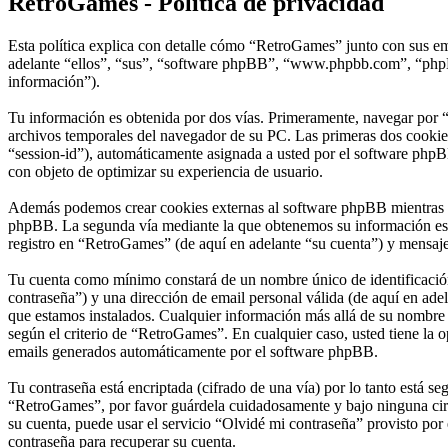
RetroGames - Política de privacidad
Esta política explica con detalle cómo “RetroGames” junto con sus em
adelante “ellos”, “sus”, “software phpBB”, “www.phpbb.com”, “phpBB
información”).
Tu información es obtenida por dos vías. Primeramente, navegar por 
archivos temporales del navegador de su PC. Las primeras dos cookies 
“session-id”), automáticamente asignada a usted por el software phpB
con objeto de optimizar su experiencia de usuario.
Además podemos crear cookies externas al software phpBB mientras na
phpBB. La segunda vía mediante la que obtenemos su información es m
registro en “RetroGames” (de aquí en adelante “su cuenta”) y mensajes
Tu cuenta como mínimo constará de un nombre único de identificación 
contraseña”) y una dirección de email personal válida (de aquí en adel
que estamos instalados. Cualquier información más allá de su nombre d
según el criterio de “RetroGames”. En cualquier caso, usted tiene la 
emails generados automáticamente por el software phpBB.
Tu contraseña está encriptada (cifrado de una vía) por lo tanto está 
“RetroGames”, por favor guárdela cuidadosamente y bajo ninguna circ
su cuenta, puede usar el servicio “Olvidé mi contraseña” provisto por
contraseña para recuperar su cuenta.