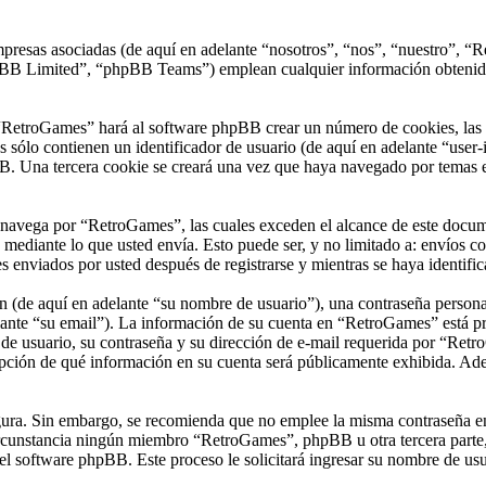
presas asociadas (de aquí en adelante “nosotros”, “nos”, “nuestro”, “R
 Limited”, “phpBB Teams”) emplean cualquier información obtenida du
“RetroGames” hará al software phpBB crear un número de cookies, las 
sólo contienen un identificador de usuario (de aquí en adelante “user-i
B. Una tercera cookie se creará una vez que haya navegado por temas e
vega por “RetroGames”, las cuales exceden el alcance de este documen
ediante lo que usted envía. Esto puede ser, y no limitado a: envíos c
 enviados por usted después de registrarse y mientras se haya identific
(de aquí en adelante “su nombre de usuario”), una contraseña personal 
ante “su email”). La información de su cuenta en “RetroGames” está prot
e usuario, su contraseña y su dirección de e-mail requerida por “Retro
opción de qué información en su cuenta será públicamente exhibida. Adem
segura. Sin embargo, se recomienda que no emplee la misma contraseña en
unstancia ningún miembro “RetroGames”, phpBB u otra tercera parte, l
 el software phpBB. Este proceso le solicitará ingresar su nombre de u