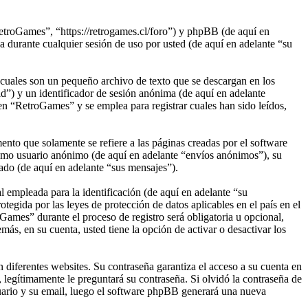
etroGames”, “https://retrogames.cl/foro”) y phpBB (de aquí en
rante cualquier sesión de uso por usted (de aquí en adelante “su
cuales son un pequeño archivo de texto que se descargan en los
d”) y un identificador de sesión anónima (de aquí en adelante
n “RetroGames” y se emplea para registrar cuales han sido leídos,
to que solamente se refiere a las páginas creadas por el software
omo usuario anónimo (de aquí en adelante “envíos anónimos”), su
ado (de aquí en adelante “sus mensajes”).
empleada para la identificación (de aquí en adelante “su
egida por las leyes de protección de datos aplicables en el país en el
Games” durante el proceso de registro será obligatoria u opcional,
ás, en su cuenta, usted tiene la opción de activar o desactivar los
 diferentes websites. Su contraseña garantiza el acceso a su cuenta en
egítimamente le preguntará su contraseña. Si olvidó la contraseña de
suario y su email, luego el software phpBB generará una nueva