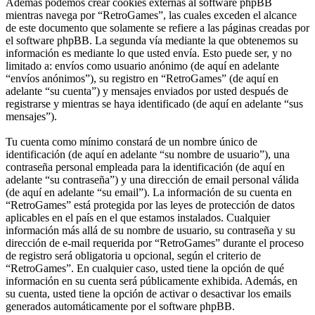
Además podemos crear cookies externas al software phpBB
mientras navega por “RetroGames”, las cuales exceden el alcance
de este documento que solamente se refiere a las páginas creadas por
el software phpBB. La segunda vía mediante la que obtenemos su
información es mediante lo que usted envía. Esto puede ser, y no
limitado a: envíos como usuario anónimo (de aquí en adelante
“envíos anónimos”), su registro en “RetroGames” (de aquí en
adelante “su cuenta”) y mensajes enviados por usted después de
registrarse y mientras se haya identificado (de aquí en adelante “sus
mensajes”).
Tu cuenta como mínimo constará de un nombre único de
identificación (de aquí en adelante “su nombre de usuario”), una
contraseña personal empleada para la identificación (de aquí en
adelante “su contraseña”) y una dirección de email personal válida
(de aquí en adelante “su email”). La información de su cuenta en
“RetroGames” está protegida por las leyes de protección de datos
aplicables en el país en el que estamos instalados. Cualquier
información más allá de su nombre de usuario, su contraseña y su
dirección de e-mail requerida por “RetroGames” durante el proceso
de registro será obligatoria u opcional, según el criterio de
“RetroGames”. En cualquier caso, usted tiene la opción de qué
información en su cuenta será públicamente exhibida. Además, en
su cuenta, usted tiene la opción de activar o desactivar los emails
generados automáticamente por el software phpBB.