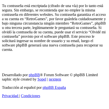
Tu contraseña está encriptada (cifrado de una vía) por lo tanto está
segura. Sin embargo, se recomienda que no emplee la misma
contraseña en diferentes websites. Su contraseña garantiza el acceso
a su cuenta en “RetroGames”, por favor guárdela cuidadosamente y
bajo ninguna circunstancia ningún miembro “RetroGames”, phpBB
u otra tercera parte, legítimamente le preguntará su contraseña. Si
olvidó la contraseña de su cuenta, puede usar el servicio “Olvidé mi
contraseña” provisto por el software phpBB. Este proceso le
solicitará ingresar su nombre de usuario y su email, luego el
software phpBB generará una nueva contraseña para recuperar su
cuenta.
RG
Índice general
Todos los horarios son
UTC-04:00
Borrar cookies
Desarrollado por
phpBB
® Forum Software © phpBB Limited
saphic style created by
Sopel
|
nextgen
Traducción al español por
phpBB España
Privacidad
|
Condiciones