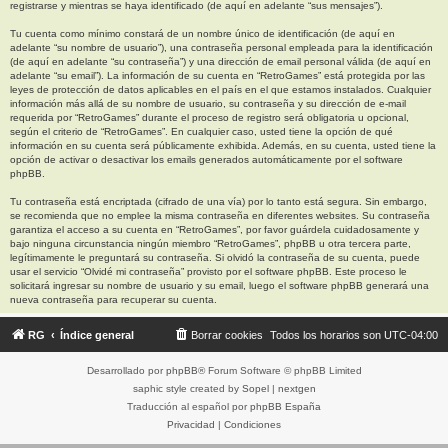
registrarse y mientras se haya identificado (de aquí en adelante “sus mensajes”).
Tu cuenta como mínimo constará de un nombre único de identificación (de aquí en
adelante “su nombre de usuario”), una contraseña personal empleada para la identificación
(de aquí en adelante “su contraseña”) y una dirección de email personal válida (de aquí en
adelante “su email”). La información de su cuenta en “RetroGames” está protegida por las
leyes de protección de datos aplicables en el país en el que estamos instalados. Cualquier
información más allá de su nombre de usuario, su contraseña y su dirección de e-mail
requerida por “RetroGames” durante el proceso de registro será obligatoria u opcional,
según el criterio de “RetroGames”. En cualquier caso, usted tiene la opción de qué
información en su cuenta será públicamente exhibida. Además, en su cuenta, usted tiene la
opción de activar o desactivar los emails generados automáticamente por el software
phpBB.
Tu contraseña está encriptada (cifrado de una vía) por lo tanto está segura. Sin embargo,
se recomienda que no emplee la misma contraseña en diferentes websites. Su contraseña
garantiza el acceso a su cuenta en “RetroGames”, por favor guárdela cuidadosamente y
bajo ninguna circunstancia ningún miembro “RetroGames”, phpBB u otra tercera parte,
legítimamente le preguntará su contraseña. Si olvidó la contraseña de su cuenta, puede
usar el servicio “Olvidé mi contraseña” provisto por el software phpBB. Este proceso le
solicitará ingresar su nombre de usuario y su email, luego el software phpBB generará una
nueva contraseña para recuperar su cuenta.
RG
Índice general
Borrar cookies
Todos los horarios son
UTC-04:00
Desarrollado por
phpBB
® Forum Software © phpBB Limited
saphic style created by
Sopel
|
nextgen
Traducción al español por
phpBB España
Privacidad
|
Condiciones