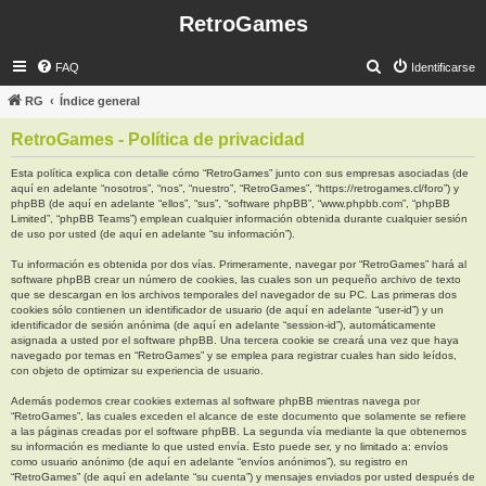
RetroGames
B
FAQ
Identificarse
u
RG
Índice general
s
RetroGames - Política de privacidad
c
a
Esta política explica con detalle cómo “RetroGames” junto con sus empresas asociadas (de
aquí en adelante “nosotros”, “nos”, “nuestro”, “RetroGames”, “https://retrogames.cl/foro”) y
r
phpBB (de aquí en adelante “ellos”, “sus”, “software phpBB”, “www.phpbb.com”, “phpBB
Limited”, “phpBB Teams”) emplean cualquier información obtenida durante cualquier sesión
de uso por usted (de aquí en adelante “su información”).
Tu información es obtenida por dos vías. Primeramente, navegar por “RetroGames” hará al
software phpBB crear un número de cookies, las cuales son un pequeño archivo de texto
que se descargan en los archivos temporales del navegador de su PC. Las primeras dos
cookies sólo contienen un identificador de usuario (de aquí en adelante “user-id”) y un
identificador de sesión anónima (de aquí en adelante “session-id”), automáticamente
asignada a usted por el software phpBB. Una tercera cookie se creará una vez que haya
navegado por temas en “RetroGames” y se emplea para registrar cuales han sido leídos,
con objeto de optimizar su experiencia de usuario.
Además podemos crear cookies externas al software phpBB mientras navega por
“RetroGames”, las cuales exceden el alcance de este documento que solamente se refiere
a las páginas creadas por el software phpBB. La segunda vía mediante la que obtenemos
su información es mediante lo que usted envía. Esto puede ser, y no limitado a: envíos
como usuario anónimo (de aquí en adelante “envíos anónimos”), su registro en
“RetroGames” (de aquí en adelante “su cuenta”) y mensajes enviados por usted después de