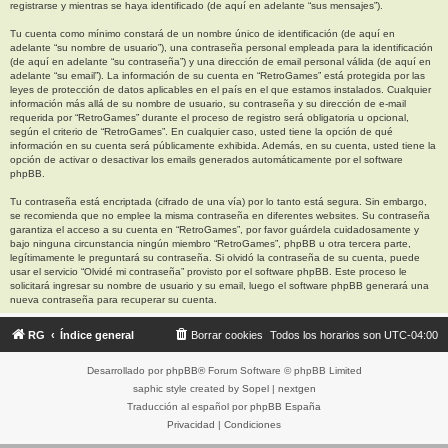
registrarse y mientras se haya identificado (de aquí en adelante “sus mensajes”).
Tu cuenta como mínimo constará de un nombre único de identificación (de aquí en
adelante “su nombre de usuario”), una contraseña personal empleada para la identificación
(de aquí en adelante “su contraseña”) y una dirección de email personal válida (de aquí en
adelante “su email”). La información de su cuenta en “RetroGames” está protegida por las
leyes de protección de datos aplicables en el país en el que estamos instalados. Cualquier
información más allá de su nombre de usuario, su contraseña y su dirección de e-mail
requerida por “RetroGames” durante el proceso de registro será obligatoria u opcional,
según el criterio de “RetroGames”. En cualquier caso, usted tiene la opción de qué
información en su cuenta será públicamente exhibida. Además, en su cuenta, usted tiene la
opción de activar o desactivar los emails generados automáticamente por el software
phpBB.
Tu contraseña está encriptada (cifrado de una vía) por lo tanto está segura. Sin embargo,
se recomienda que no emplee la misma contraseña en diferentes websites. Su contraseña
garantiza el acceso a su cuenta en “RetroGames”, por favor guárdela cuidadosamente y
bajo ninguna circunstancia ningún miembro “RetroGames”, phpBB u otra tercera parte,
legítimamente le preguntará su contraseña. Si olvidó la contraseña de su cuenta, puede
usar el servicio “Olvidé mi contraseña” provisto por el software phpBB. Este proceso le
solicitará ingresar su nombre de usuario y su email, luego el software phpBB generará una
nueva contraseña para recuperar su cuenta.
RG
Índice general
Borrar cookies
Todos los horarios son
UTC-04:00
Desarrollado por
phpBB
® Forum Software © phpBB Limited
saphic style created by
Sopel
|
nextgen
Traducción al español por
phpBB España
Privacidad
|
Condiciones