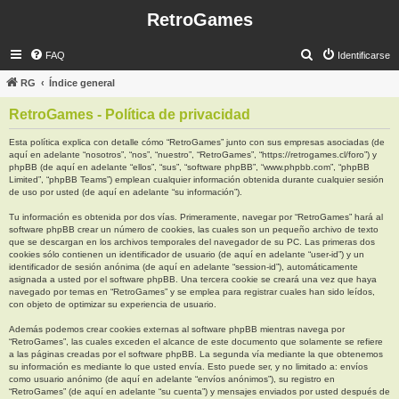
RetroGames
B
FAQ
Identificarse
u
RG
Índice general
s
RetroGames - Política de privacidad
c
a
Esta política explica con detalle cómo “RetroGames” junto con sus empresas asociadas (de
aquí en adelante “nosotros”, “nos”, “nuestro”, “RetroGames”, “https://retrogames.cl/foro”) y
r
phpBB (de aquí en adelante “ellos”, “sus”, “software phpBB”, “www.phpbb.com”, “phpBB
Limited”, “phpBB Teams”) emplean cualquier información obtenida durante cualquier sesión
de uso por usted (de aquí en adelante “su información”).
Tu información es obtenida por dos vías. Primeramente, navegar por “RetroGames” hará al
software phpBB crear un número de cookies, las cuales son un pequeño archivo de texto
que se descargan en los archivos temporales del navegador de su PC. Las primeras dos
cookies sólo contienen un identificador de usuario (de aquí en adelante “user-id”) y un
identificador de sesión anónima (de aquí en adelante “session-id”), automáticamente
asignada a usted por el software phpBB. Una tercera cookie se creará una vez que haya
navegado por temas en “RetroGames” y se emplea para registrar cuales han sido leídos,
con objeto de optimizar su experiencia de usuario.
Además podemos crear cookies externas al software phpBB mientras navega por
“RetroGames”, las cuales exceden el alcance de este documento que solamente se refiere
a las páginas creadas por el software phpBB. La segunda vía mediante la que obtenemos
su información es mediante lo que usted envía. Esto puede ser, y no limitado a: envíos
como usuario anónimo (de aquí en adelante “envíos anónimos”), su registro en
“RetroGames” (de aquí en adelante “su cuenta”) y mensajes enviados por usted después de