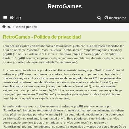
RetroGames
B
FAQ
Identificarse
u
RG
Índice general
s
RetroGames - Política de privacidad
c
a
Esta política explica con detalle cómo “RetroGames” junto con sus empresas asociadas (de
aquí en adelante “nosotros”, “nos”, “nuestro”, “RetroGames”, “https://retrogames.cl/foro”) y
r
phpBB (de aquí en adelante “ellos”, “sus”, “software phpBB”, “www.phpbb.com”, “phpBB
Limited”, “phpBB Teams”) emplean cualquier información obtenida durante cualquier sesión
de uso por usted (de aquí en adelante “su información”).
Tu información es obtenida por dos vías. Primeramente, navegar por “RetroGames” hará al
software phpBB crear un número de cookies, las cuales son un pequeño archivo de texto
que se descargan en los archivos temporales del navegador de su PC. Las primeras dos
cookies sólo contienen un identificador de usuario (de aquí en adelante “user-id”) y un
identificador de sesión anónima (de aquí en adelante “session-id”), automáticamente
asignada a usted por el software phpBB. Una tercera cookie se creará una vez que haya
navegado por temas en “RetroGames” y se emplea para registrar cuales han sido leídos,
con objeto de optimizar su experiencia de usuario.
Además podemos crear cookies externas al software phpBB mientras navega por
“RetroGames”, las cuales exceden el alcance de este documento que solamente se refiere
a las páginas creadas por el software phpBB. La segunda vía mediante la que obtenemos
su información es mediante lo que usted envía. Esto puede ser, y no limitado a: envíos
como usuario anónimo (de aquí en adelante “envíos anónimos”), su registro en
“RetroGames” (de aquí en adelante “su cuenta”) y mensajes enviados por usted después de