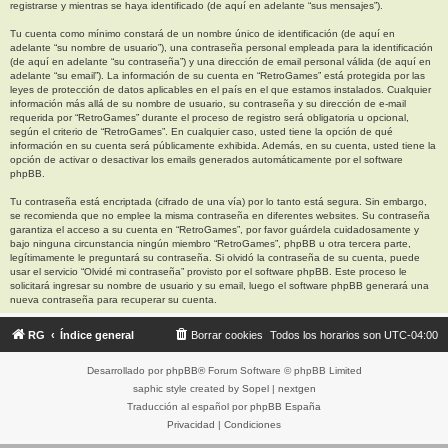
registrarse y mientras se haya identificado (de aquí en adelante “sus mensajes”).
Tu cuenta como mínimo constará de un nombre único de identificación (de aquí en
adelante “su nombre de usuario”), una contraseña personal empleada para la identificación
(de aquí en adelante “su contraseña”) y una dirección de email personal válida (de aquí en
adelante “su email”). La información de su cuenta en “RetroGames” está protegida por las
leyes de protección de datos aplicables en el país en el que estamos instalados. Cualquier
información más allá de su nombre de usuario, su contraseña y su dirección de e-mail
requerida por “RetroGames” durante el proceso de registro será obligatoria u opcional,
según el criterio de “RetroGames”. En cualquier caso, usted tiene la opción de qué
información en su cuenta será públicamente exhibida. Además, en su cuenta, usted tiene la
opción de activar o desactivar los emails generados automáticamente por el software
phpBB.
Tu contraseña está encriptada (cifrado de una vía) por lo tanto está segura. Sin embargo,
se recomienda que no emplee la misma contraseña en diferentes websites. Su contraseña
garantiza el acceso a su cuenta en “RetroGames”, por favor guárdela cuidadosamente y
bajo ninguna circunstancia ningún miembro “RetroGames”, phpBB u otra tercera parte,
legítimamente le preguntará su contraseña. Si olvidó la contraseña de su cuenta, puede
usar el servicio “Olvidé mi contraseña” provisto por el software phpBB. Este proceso le
solicitará ingresar su nombre de usuario y su email, luego el software phpBB generará una
nueva contraseña para recuperar su cuenta.
RG
Índice general
Borrar cookies
Todos los horarios son
UTC-04:00
Desarrollado por
phpBB
® Forum Software © phpBB Limited
saphic style created by
Sopel
|
nextgen
Traducción al español por
phpBB España
Privacidad
|
Condiciones