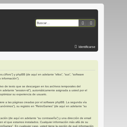
Buscar
Búsqueda avanzad
Identificarse
.cl/foro”) y phpBB (de aquí en adelante “ellos”, “sus”, “software
 información”).
vo de texto que se descargan en los archivos temporales del
en adelante “session-id”), automáticamente asignada a usted por el
ptimizar su experiencia de usuario.
ere a las páginas creadas por el software phpBB. La segunda vía
anónimos”), su registro en “RetroGames” (de aquí en adelante “su
ación (de aquí en adelante “su contraseña”) y una dirección de email
 en el que estamos instalados. Cualquier información más allá de su
etroGames”. En cualquier caso, usted tiene la opción de qué información