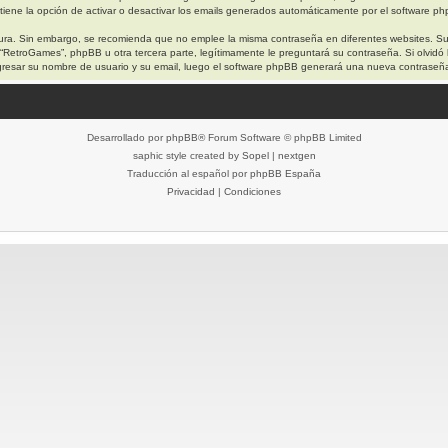
iene la opción de activar o desactivar los emails generados automáticamente por el software p
egura. Sin embargo, se recomienda que no emplee la misma contraseña en diferentes websites. S
etroGames”, phpBB u otra tercera parte, legítimamente le preguntará su contraseña. Si olvidó l
 ingresar su nombre de usuario y su email, luego el software phpBB generará una nueva contraseñ
Desarrollado por
phpBB
® Forum Software © phpBB Limited
saphic style created by
Sopel
|
nextgen
Traducción al español por
phpBB España
Privacidad
|
Condiciones