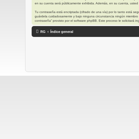
en su cuenta será públicamente exhibida. Además, en su cuenta, usted t
Tu contraseña está encriptada (cifrado de una vía) por lo tanto está s
guárdela cuidadosamente y bajo ninguna circunstancia ningún miembro “R
contraseña” provisto por el software phpBB. Este proceso le solicitará
RG
Índice general