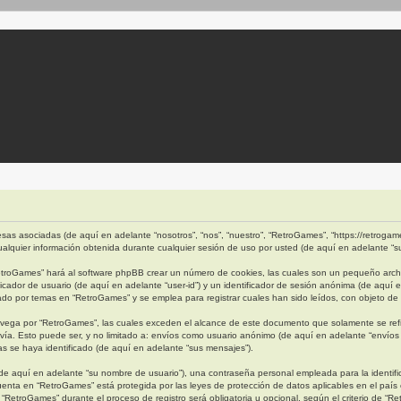
as asociadas (de aquí en adelante “nosotros”, “nos”, “nuestro”, “RetroGames”, “https://retrogames
quier información obtenida durante cualquier sesión de uso por usted (de aquí en adelante “su
etroGames” hará al software phpBB crear un número de cookies, las cuales son un pequeño archi
cador de usuario (de aquí en adelante “user-id”) y un identificador de sesión anónima (de aquí 
 por temas en “RetroGames” y se emplea para registrar cuales han sido leídos, con objeto de o
ega por “RetroGames”, las cuales exceden el alcance de este documento que solamente se refi
ía. Esto puede ser, y no limitado a: envíos como usuario anónimo (de aquí en adelante “envíos 
s se haya identificado (de aquí en adelante “sus mensajes”).
e aquí en adelante “su nombre de usuario”), una contraseña personal empleada para la identific
cuenta en “RetroGames” está protegida por las leyes de protección de datos aplicables en el país
“RetroGames” durante el proceso de registro será obligatoria u opcional, según el criterio de “R