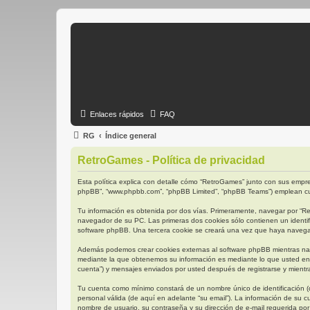
Enlaces rápidos
FAQ
RG
Índice general
RetroGames - Política de privacidad
Esta política explica con detalle cómo “RetroGames” junto con sus empres
phpBB”, “www.phpbb.com”, “phpBB Limited”, “phpBB Teams”) emplean cual
Tu información es obtenida por dos vías. Primeramente, navegar por “R
navegador de su PC. Las primeras dos cookies sólo contienen un identifi
software phpBB. Una tercera cookie se creará una vez que haya navegado
Además podemos crear cookies externas al software phpBB mientras nav
mediante la que obtenemos su información es mediante lo que usted env
cuenta”) y mensajes enviados por usted después de registrarse y mientra
Tu cuenta como mínimo constará de un nombre único de identificación (d
personal válida (de aquí en adelante “su email”). La información de su 
nombre de usuario, su contraseña y su dirección de e-mail requerida por 