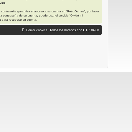
hpBB.
u contraseña garantiza el acceso a su cuenta en “RetroGames”, por favor
a contraseña de su cuenta, puede usar el servicio “Olvidé mi
a para recuperar su cuenta.
Borrar cookies
Todos los horarios son
UTC-04:00