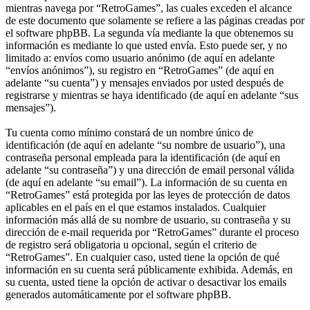
mientras navega por “RetroGames”, las cuales exceden el alcance
de este documento que solamente se refiere a las páginas creadas por
el software phpBB. La segunda vía mediante la que obtenemos su
información es mediante lo que usted envía. Esto puede ser, y no
limitado a: envíos como usuario anónimo (de aquí en adelante
“envíos anónimos”), su registro en “RetroGames” (de aquí en
adelante “su cuenta”) y mensajes enviados por usted después de
registrarse y mientras se haya identificado (de aquí en adelante “sus
mensajes”).
Tu cuenta como mínimo constará de un nombre único de
identificación (de aquí en adelante “su nombre de usuario”), una
contraseña personal empleada para la identificación (de aquí en
adelante “su contraseña”) y una dirección de email personal válida
(de aquí en adelante “su email”). La información de su cuenta en
“RetroGames” está protegida por las leyes de protección de datos
aplicables en el país en el que estamos instalados. Cualquier
información más allá de su nombre de usuario, su contraseña y su
dirección de e-mail requerida por “RetroGames” durante el proceso
de registro será obligatoria u opcional, según el criterio de
“RetroGames”. En cualquier caso, usted tiene la opción de qué
información en su cuenta será públicamente exhibida. Además, en
su cuenta, usted tiene la opción de activar o desactivar los emails
generados automáticamente por el software phpBB.