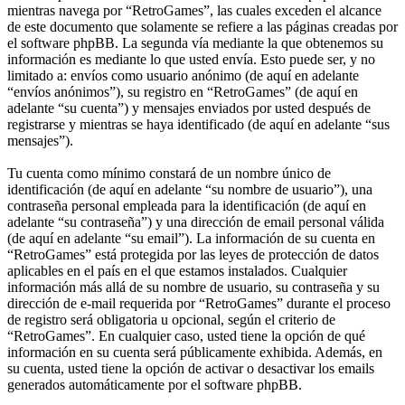
mientras navega por “RetroGames”, las cuales exceden el alcance
de este documento que solamente se refiere a las páginas creadas por
el software phpBB. La segunda vía mediante la que obtenemos su
información es mediante lo que usted envía. Esto puede ser, y no
limitado a: envíos como usuario anónimo (de aquí en adelante
“envíos anónimos”), su registro en “RetroGames” (de aquí en
adelante “su cuenta”) y mensajes enviados por usted después de
registrarse y mientras se haya identificado (de aquí en adelante “sus
mensajes”).
Tu cuenta como mínimo constará de un nombre único de
identificación (de aquí en adelante “su nombre de usuario”), una
contraseña personal empleada para la identificación (de aquí en
adelante “su contraseña”) y una dirección de email personal válida
(de aquí en adelante “su email”). La información de su cuenta en
“RetroGames” está protegida por las leyes de protección de datos
aplicables en el país en el que estamos instalados. Cualquier
información más allá de su nombre de usuario, su contraseña y su
dirección de e-mail requerida por “RetroGames” durante el proceso
de registro será obligatoria u opcional, según el criterio de
“RetroGames”. En cualquier caso, usted tiene la opción de qué
información en su cuenta será públicamente exhibida. Además, en
su cuenta, usted tiene la opción de activar o desactivar los emails
generados automáticamente por el software phpBB.