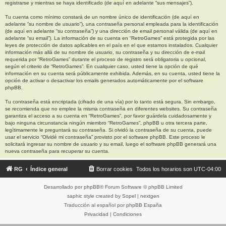
registrarse y mientras se haya identificado (de aquí en adelante “sus mensajes”).
Tu cuenta como mínimo constará de un nombre único de identificación (de aquí en
adelante “su nombre de usuario”), una contraseña personal empleada para la identificación
(de aquí en adelante “su contraseña”) y una dirección de email personal válida (de aquí en
adelante “su email”). La información de su cuenta en “RetroGames” está protegida por las
leyes de protección de datos aplicables en el país en el que estamos instalados. Cualquier
información más allá de su nombre de usuario, su contraseña y su dirección de e-mail
requerida por “RetroGames” durante el proceso de registro será obligatoria u opcional,
según el criterio de “RetroGames”. En cualquier caso, usted tiene la opción de qué
información en su cuenta será públicamente exhibida. Además, en su cuenta, usted tiene la
opción de activar o desactivar los emails generados automáticamente por el software
phpBB.
Tu contraseña está encriptada (cifrado de una vía) por lo tanto está segura. Sin embargo,
se recomienda que no emplee la misma contraseña en diferentes websites. Su contraseña
garantiza el acceso a su cuenta en “RetroGames”, por favor guárdela cuidadosamente y
bajo ninguna circunstancia ningún miembro “RetroGames”, phpBB u otra tercera parte,
legítimamente le preguntará su contraseña. Si olvidó la contraseña de su cuenta, puede
usar el servicio “Olvidé mi contraseña” provisto por el software phpBB. Este proceso le
solicitará ingresar su nombre de usuario y su email, luego el software phpBB generará una
nueva contraseña para recuperar su cuenta.
RG
Índice general
Borrar cookies
Todos los horarios son
UTC-04:00
Desarrollado por
phpBB
® Forum Software © phpBB Limited
saphic style created by
Sopel
|
nextgen
Traducción al español por
phpBB España
Privacidad
|
Condiciones