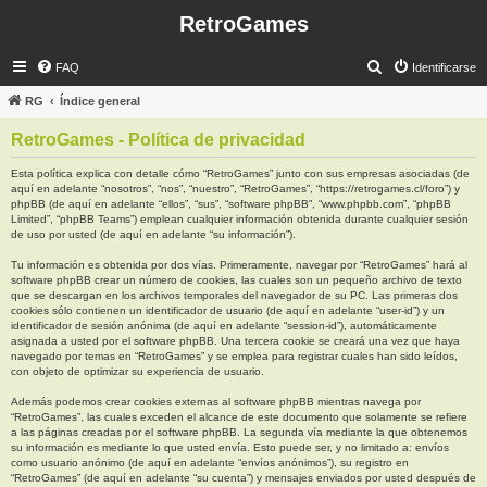
RetroGames
B
FAQ
Identificarse
u
RG
Índice general
s
RetroGames - Política de privacidad
c
a
Esta política explica con detalle cómo “RetroGames” junto con sus empresas asociadas (de
aquí en adelante “nosotros”, “nos”, “nuestro”, “RetroGames”, “https://retrogames.cl/foro”) y
r
phpBB (de aquí en adelante “ellos”, “sus”, “software phpBB”, “www.phpbb.com”, “phpBB
Limited”, “phpBB Teams”) emplean cualquier información obtenida durante cualquier sesión
de uso por usted (de aquí en adelante “su información”).
Tu información es obtenida por dos vías. Primeramente, navegar por “RetroGames” hará al
software phpBB crear un número de cookies, las cuales son un pequeño archivo de texto
que se descargan en los archivos temporales del navegador de su PC. Las primeras dos
cookies sólo contienen un identificador de usuario (de aquí en adelante “user-id”) y un
identificador de sesión anónima (de aquí en adelante “session-id”), automáticamente
asignada a usted por el software phpBB. Una tercera cookie se creará una vez que haya
navegado por temas en “RetroGames” y se emplea para registrar cuales han sido leídos,
con objeto de optimizar su experiencia de usuario.
Además podemos crear cookies externas al software phpBB mientras navega por
“RetroGames”, las cuales exceden el alcance de este documento que solamente se refiere
a las páginas creadas por el software phpBB. La segunda vía mediante la que obtenemos
su información es mediante lo que usted envía. Esto puede ser, y no limitado a: envíos
como usuario anónimo (de aquí en adelante “envíos anónimos”), su registro en
“RetroGames” (de aquí en adelante “su cuenta”) y mensajes enviados por usted después de