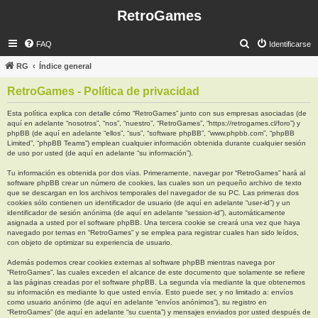
RetroGames
B
FAQ
Identificarse
u
RG
Índice general
s
RetroGames - Política de privacidad
c
a
Esta política explica con detalle cómo “RetroGames” junto con sus empresas asociadas (de
aquí en adelante “nosotros”, “nos”, “nuestro”, “RetroGames”, “https://retrogames.cl/foro”) y
r
phpBB (de aquí en adelante “ellos”, “sus”, “software phpBB”, “www.phpbb.com”, “phpBB
Limited”, “phpBB Teams”) emplean cualquier información obtenida durante cualquier sesión
de uso por usted (de aquí en adelante “su información”).
Tu información es obtenida por dos vías. Primeramente, navegar por “RetroGames” hará al
software phpBB crear un número de cookies, las cuales son un pequeño archivo de texto
que se descargan en los archivos temporales del navegador de su PC. Las primeras dos
cookies sólo contienen un identificador de usuario (de aquí en adelante “user-id”) y un
identificador de sesión anónima (de aquí en adelante “session-id”), automáticamente
asignada a usted por el software phpBB. Una tercera cookie se creará una vez que haya
navegado por temas en “RetroGames” y se emplea para registrar cuales han sido leídos,
con objeto de optimizar su experiencia de usuario.
Además podemos crear cookies externas al software phpBB mientras navega por
“RetroGames”, las cuales exceden el alcance de este documento que solamente se refiere
a las páginas creadas por el software phpBB. La segunda vía mediante la que obtenemos
su información es mediante lo que usted envía. Esto puede ser, y no limitado a: envíos
como usuario anónimo (de aquí en adelante “envíos anónimos”), su registro en
“RetroGames” (de aquí en adelante “su cuenta”) y mensajes enviados por usted después de