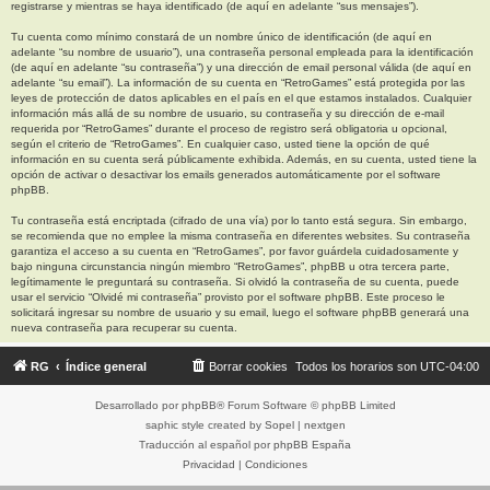
registrarse y mientras se haya identificado (de aquí en adelante “sus mensajes”).
Tu cuenta como mínimo constará de un nombre único de identificación (de aquí en
adelante “su nombre de usuario”), una contraseña personal empleada para la identificación
(de aquí en adelante “su contraseña”) y una dirección de email personal válida (de aquí en
adelante “su email”). La información de su cuenta en “RetroGames” está protegida por las
leyes de protección de datos aplicables en el país en el que estamos instalados. Cualquier
información más allá de su nombre de usuario, su contraseña y su dirección de e-mail
requerida por “RetroGames” durante el proceso de registro será obligatoria u opcional,
según el criterio de “RetroGames”. En cualquier caso, usted tiene la opción de qué
información en su cuenta será públicamente exhibida. Además, en su cuenta, usted tiene la
opción de activar o desactivar los emails generados automáticamente por el software
phpBB.
Tu contraseña está encriptada (cifrado de una vía) por lo tanto está segura. Sin embargo,
se recomienda que no emplee la misma contraseña en diferentes websites. Su contraseña
garantiza el acceso a su cuenta en “RetroGames”, por favor guárdela cuidadosamente y
bajo ninguna circunstancia ningún miembro “RetroGames”, phpBB u otra tercera parte,
legítimamente le preguntará su contraseña. Si olvidó la contraseña de su cuenta, puede
usar el servicio “Olvidé mi contraseña” provisto por el software phpBB. Este proceso le
solicitará ingresar su nombre de usuario y su email, luego el software phpBB generará una
nueva contraseña para recuperar su cuenta.
RG
Índice general
Borrar cookies
Todos los horarios son
UTC-04:00
Desarrollado por
phpBB
® Forum Software © phpBB Limited
saphic style created by
Sopel
|
nextgen
Traducción al español por
phpBB España
Privacidad
|
Condiciones