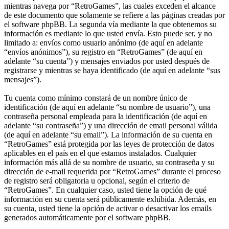
mientras navega por “RetroGames”, las cuales exceden el alcance
de este documento que solamente se refiere a las páginas creadas por
el software phpBB. La segunda vía mediante la que obtenemos su
información es mediante lo que usted envía. Esto puede ser, y no
limitado a: envíos como usuario anónimo (de aquí en adelante
“envíos anónimos”), su registro en “RetroGames” (de aquí en
adelante “su cuenta”) y mensajes enviados por usted después de
registrarse y mientras se haya identificado (de aquí en adelante “sus
mensajes”).
Tu cuenta como mínimo constará de un nombre único de
identificación (de aquí en adelante “su nombre de usuario”), una
contraseña personal empleada para la identificación (de aquí en
adelante “su contraseña”) y una dirección de email personal válida
(de aquí en adelante “su email”). La información de su cuenta en
“RetroGames” está protegida por las leyes de protección de datos
aplicables en el país en el que estamos instalados. Cualquier
información más allá de su nombre de usuario, su contraseña y su
dirección de e-mail requerida por “RetroGames” durante el proceso
de registro será obligatoria u opcional, según el criterio de
“RetroGames”. En cualquier caso, usted tiene la opción de qué
información en su cuenta será públicamente exhibida. Además, en
su cuenta, usted tiene la opción de activar o desactivar los emails
generados automáticamente por el software phpBB.