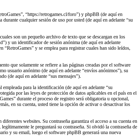
etroGames”, “https://retrogames.cl/foro”) y phpBB (de aquí en
rante cualquier sesión de uso por usted (de aquí en adelante “su
cuales son un pequeño archivo de texto que se descargan en los
d”) y un identificador de sesión anónima (de aquí en adelante
n “RetroGames” y se emplea para registrar cuales han sido leídos,
to que solamente se refiere a las páginas creadas por el software
omo usuario anónimo (de aquí en adelante “envíos anónimos”), su
ado (de aquí en adelante “sus mensajes”).
empleada para la identificación (de aquí en adelante “su
egida por las leyes de protección de datos aplicables en el país en el
Games” durante el proceso de registro será obligatoria u opcional,
ás, en su cuenta, usted tiene la opción de activar o desactivar los
 diferentes websites. Su contraseña garantiza el acceso a su cuenta en
egítimamente le preguntará su contraseña. Si olvidó la contraseña de
suario y su email, luego el software phpBB generará una nueva