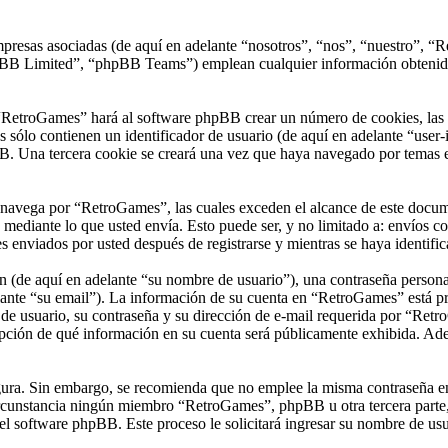
presas asociadas (de aquí en adelante “nosotros”, “nos”, “nuestro”, “R
 Limited”, “phpBB Teams”) emplean cualquier información obtenida du
“RetroGames” hará al software phpBB crear un número de cookies, las 
sólo contienen un identificador de usuario (de aquí en adelante “user-i
B. Una tercera cookie se creará una vez que haya navegado por temas e
vega por “RetroGames”, las cuales exceden el alcance de este documen
ediante lo que usted envía. Esto puede ser, y no limitado a: envíos c
 enviados por usted después de registrarse y mientras se haya identific
(de aquí en adelante “su nombre de usuario”), una contraseña personal 
ante “su email”). La información de su cuenta en “RetroGames” está prot
e usuario, su contraseña y su dirección de e-mail requerida por “Retro
opción de qué información en su cuenta será públicamente exhibida. Adem
segura. Sin embargo, se recomienda que no emplee la misma contraseña en
unstancia ningún miembro “RetroGames”, phpBB u otra tercera parte, l
 el software phpBB. Este proceso le solicitará ingresar su nombre de u