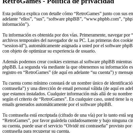
RetroGames - Política de privacidad
Esta política explica con detalle cómo “RetroGames” junto con sus em
adelante “ellos”, “sus”, “software phpBB”, “www.phpbb.com”, “phpBB
información”).
Tu información es obtenida por dos vías. Primeramente, navegar por 
archivos temporales del navegador de su PC. Las primeras dos cookies 
“session-id”), automáticamente asignada a usted por el software phpB
con objeto de optimizar su experiencia de usuario.
Además podemos crear cookies externas al software phpBB mientras na
phpBB. La segunda vía mediante la que obtenemos su información es m
registro en “RetroGames” (de aquí en adelante “su cuenta”) y mensajes
Tu cuenta como mínimo constará de un nombre único de identificación 
contraseña”) y una dirección de email personal válida (de aquí en adel
que estamos instalados. Cualquier información más allá de su nombre d
según el criterio de “RetroGames”. En cualquier caso, usted tiene la 
emails generados automáticamente por el software phpBB.
Tu contraseña está encriptada (cifrado de una vía) por lo tanto está 
“RetroGames”, por favor guárdela cuidadosamente y bajo ninguna circ
su cuenta, puede usar el servicio “Olvidé mi contraseña” provisto por
contraseña para recuperar su cuenta.