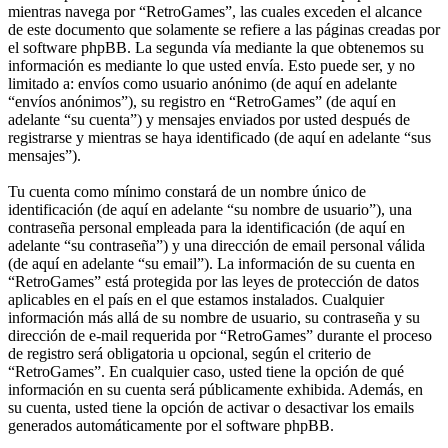
mientras navega por “RetroGames”, las cuales exceden el alcance
de este documento que solamente se refiere a las páginas creadas por
el software phpBB. La segunda vía mediante la que obtenemos su
información es mediante lo que usted envía. Esto puede ser, y no
limitado a: envíos como usuario anónimo (de aquí en adelante
“envíos anónimos”), su registro en “RetroGames” (de aquí en
adelante “su cuenta”) y mensajes enviados por usted después de
registrarse y mientras se haya identificado (de aquí en adelante “sus
mensajes”).
Tu cuenta como mínimo constará de un nombre único de
identificación (de aquí en adelante “su nombre de usuario”), una
contraseña personal empleada para la identificación (de aquí en
adelante “su contraseña”) y una dirección de email personal válida
(de aquí en adelante “su email”). La información de su cuenta en
“RetroGames” está protegida por las leyes de protección de datos
aplicables en el país en el que estamos instalados. Cualquier
información más allá de su nombre de usuario, su contraseña y su
dirección de e-mail requerida por “RetroGames” durante el proceso
de registro será obligatoria u opcional, según el criterio de
“RetroGames”. En cualquier caso, usted tiene la opción de qué
información en su cuenta será públicamente exhibida. Además, en
su cuenta, usted tiene la opción de activar o desactivar los emails
generados automáticamente por el software phpBB.