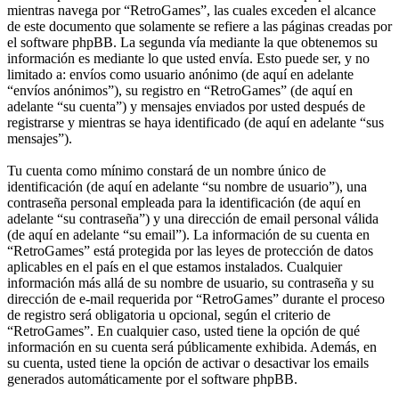
mientras navega por “RetroGames”, las cuales exceden el alcance
de este documento que solamente se refiere a las páginas creadas por
el software phpBB. La segunda vía mediante la que obtenemos su
información es mediante lo que usted envía. Esto puede ser, y no
limitado a: envíos como usuario anónimo (de aquí en adelante
“envíos anónimos”), su registro en “RetroGames” (de aquí en
adelante “su cuenta”) y mensajes enviados por usted después de
registrarse y mientras se haya identificado (de aquí en adelante “sus
mensajes”).
Tu cuenta como mínimo constará de un nombre único de
identificación (de aquí en adelante “su nombre de usuario”), una
contraseña personal empleada para la identificación (de aquí en
adelante “su contraseña”) y una dirección de email personal válida
(de aquí en adelante “su email”). La información de su cuenta en
“RetroGames” está protegida por las leyes de protección de datos
aplicables en el país en el que estamos instalados. Cualquier
información más allá de su nombre de usuario, su contraseña y su
dirección de e-mail requerida por “RetroGames” durante el proceso
de registro será obligatoria u opcional, según el criterio de
“RetroGames”. En cualquier caso, usted tiene la opción de qué
información en su cuenta será públicamente exhibida. Además, en
su cuenta, usted tiene la opción de activar o desactivar los emails
generados automáticamente por el software phpBB.