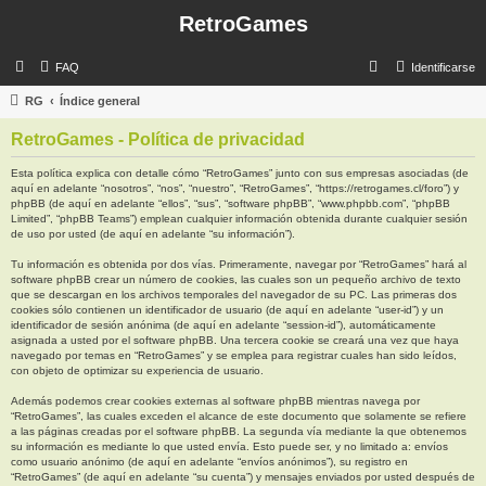
RetroGames
B
FAQ
Identificarse
u
RG
Índice general
s
RetroGames - Política de privacidad
c
a
Esta política explica con detalle cómo “RetroGames” junto con sus empresas asociadas (de
aquí en adelante “nosotros”, “nos”, “nuestro”, “RetroGames”, “https://retrogames.cl/foro”) y
r
phpBB (de aquí en adelante “ellos”, “sus”, “software phpBB”, “www.phpbb.com”, “phpBB
Limited”, “phpBB Teams”) emplean cualquier información obtenida durante cualquier sesión
de uso por usted (de aquí en adelante “su información”).
Tu información es obtenida por dos vías. Primeramente, navegar por “RetroGames” hará al
software phpBB crear un número de cookies, las cuales son un pequeño archivo de texto
que se descargan en los archivos temporales del navegador de su PC. Las primeras dos
cookies sólo contienen un identificador de usuario (de aquí en adelante “user-id”) y un
identificador de sesión anónima (de aquí en adelante “session-id”), automáticamente
asignada a usted por el software phpBB. Una tercera cookie se creará una vez que haya
navegado por temas en “RetroGames” y se emplea para registrar cuales han sido leídos,
con objeto de optimizar su experiencia de usuario.
Además podemos crear cookies externas al software phpBB mientras navega por
“RetroGames”, las cuales exceden el alcance de este documento que solamente se refiere
a las páginas creadas por el software phpBB. La segunda vía mediante la que obtenemos
su información es mediante lo que usted envía. Esto puede ser, y no limitado a: envíos
como usuario anónimo (de aquí en adelante “envíos anónimos”), su registro en
“RetroGames” (de aquí en adelante “su cuenta”) y mensajes enviados por usted después de