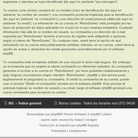
registrarse y mientras se haya identificado (de aquí en adelante “sus mensajes”).
Tu cuenta como mínimo constará de un nombre único de identificación (de aquí en
adelante “su nombre de usuario”), una contraseña personal empleada para la identificación
(de aquí en adelante “su contraseña”) y una dirección de email personal válida (de aquí en
adelante “su email”). La información de su cuenta en “RetroGames” está protegida por las
leyes de protección de datos aplicables en el país en el que estamos instalados. Cualquier
información más allá de su nombre de usuario, su contraseña y su dirección de e-mail
requerida por “RetroGames” durante el proceso de registro será obligatoria u opcional,
según el criterio de “RetroGames”. En cualquier caso, usted tiene la opción de qué
información en su cuenta será públicamente exhibida. Además, en su cuenta, usted tiene la
opción de activar o desactivar los emails generados automáticamente por el software
phpBB.
Tu contraseña está encriptada (cifrado de una vía) por lo tanto está segura. Sin embargo,
se recomienda que no emplee la misma contraseña en diferentes websites. Su contraseña
garantiza el acceso a su cuenta en “RetroGames”, por favor guárdela cuidadosamente y
bajo ninguna circunstancia ningún miembro “RetroGames”, phpBB u otra tercera parte,
legítimamente le preguntará su contraseña. Si olvidó la contraseña de su cuenta, puede
usar el servicio “Olvidé mi contraseña” provisto por el software phpBB. Este proceso le
solicitará ingresar su nombre de usuario y su email, luego el software phpBB generará una
nueva contraseña para recuperar su cuenta.
RG
Índice general
Borrar cookies
Todos los horarios son
UTC-04:00
Desarrollado por
phpBB
® Forum Software © phpBB Limited
saphic style created by
Sopel
|
nextgen
Traducción al español por
phpBB España
Privacidad
|
Condiciones