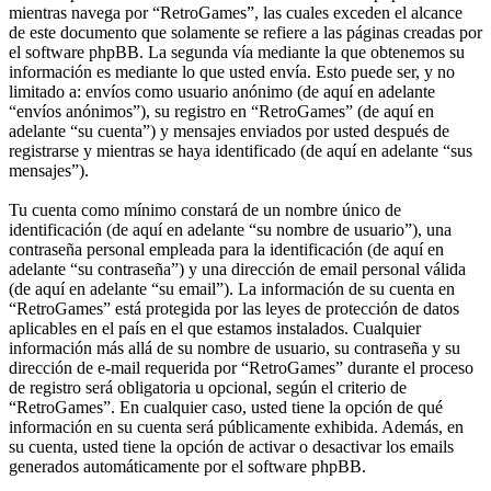
mientras navega por “RetroGames”, las cuales exceden el alcance
de este documento que solamente se refiere a las páginas creadas por
el software phpBB. La segunda vía mediante la que obtenemos su
información es mediante lo que usted envía. Esto puede ser, y no
limitado a: envíos como usuario anónimo (de aquí en adelante
“envíos anónimos”), su registro en “RetroGames” (de aquí en
adelante “su cuenta”) y mensajes enviados por usted después de
registrarse y mientras se haya identificado (de aquí en adelante “sus
mensajes”).
Tu cuenta como mínimo constará de un nombre único de
identificación (de aquí en adelante “su nombre de usuario”), una
contraseña personal empleada para la identificación (de aquí en
adelante “su contraseña”) y una dirección de email personal válida
(de aquí en adelante “su email”). La información de su cuenta en
“RetroGames” está protegida por las leyes de protección de datos
aplicables en el país en el que estamos instalados. Cualquier
información más allá de su nombre de usuario, su contraseña y su
dirección de e-mail requerida por “RetroGames” durante el proceso
de registro será obligatoria u opcional, según el criterio de
“RetroGames”. En cualquier caso, usted tiene la opción de qué
información en su cuenta será públicamente exhibida. Además, en
su cuenta, usted tiene la opción de activar o desactivar los emails
generados automáticamente por el software phpBB.