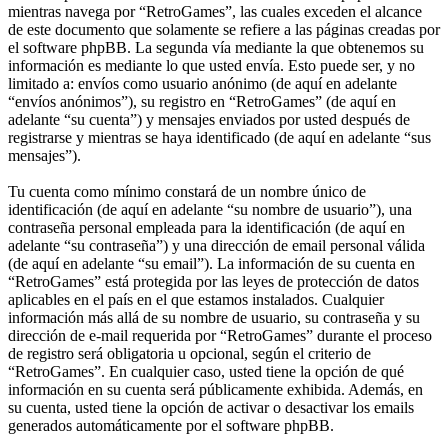
mientras navega por “RetroGames”, las cuales exceden el alcance
de este documento que solamente se refiere a las páginas creadas por
el software phpBB. La segunda vía mediante la que obtenemos su
información es mediante lo que usted envía. Esto puede ser, y no
limitado a: envíos como usuario anónimo (de aquí en adelante
“envíos anónimos”), su registro en “RetroGames” (de aquí en
adelante “su cuenta”) y mensajes enviados por usted después de
registrarse y mientras se haya identificado (de aquí en adelante “sus
mensajes”).
Tu cuenta como mínimo constará de un nombre único de
identificación (de aquí en adelante “su nombre de usuario”), una
contraseña personal empleada para la identificación (de aquí en
adelante “su contraseña”) y una dirección de email personal válida
(de aquí en adelante “su email”). La información de su cuenta en
“RetroGames” está protegida por las leyes de protección de datos
aplicables en el país en el que estamos instalados. Cualquier
información más allá de su nombre de usuario, su contraseña y su
dirección de e-mail requerida por “RetroGames” durante el proceso
de registro será obligatoria u opcional, según el criterio de
“RetroGames”. En cualquier caso, usted tiene la opción de qué
información en su cuenta será públicamente exhibida. Además, en
su cuenta, usted tiene la opción de activar o desactivar los emails
generados automáticamente por el software phpBB.