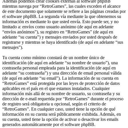
Además podemos crear cookies externas al software phpBB
mientras navega por “RetroGames”, las cuales exceden el alcance
de este documento que solamente se refiere a las páginas creadas por
el software phpBB. La segunda vía mediante la que obtenemos su
información es mediante lo que usted envía. Esto puede ser, y no
limitado a: envíos como usuario anónimo (de aquí en adelante
“envíos anónimos”), su registro en “RetroGames” (de aquí en
adelante “su cuenta”) y mensajes enviados por usted después de
registrarse y mientras se haya identificado (de aquí en adelante “sus
mensajes”).
Tu cuenta como mínimo constará de un nombre único de
identificación (de aquí en adelante “su nombre de usuario”), una
contraseña personal empleada para la identificación (de aquí en
adelante “su contraseña”) y una dirección de email personal válida
(de aquí en adelante “su email”). La información de su cuenta en
“RetroGames” está protegida por las leyes de protección de datos
aplicables en el país en el que estamos instalados. Cualquier
información más allá de su nombre de usuario, su contraseña y su
dirección de e-mail requerida por “RetroGames” durante el proceso
de registro será obligatoria u opcional, según el criterio de
“RetroGames”. En cualquier caso, usted tiene la opción de qué
información en su cuenta será públicamente exhibida. Además, en
su cuenta, usted tiene la opción de activar o desactivar los emails
generados automáticamente por el software phpBB.