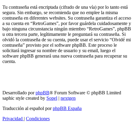
Tu contraseña está encriptada (cifrado de una vía) por lo tanto está
segura. Sin embargo, se recomienda que no emplee la misma
contraseña en diferentes websites. Su contraseña garantiza el acceso
a su cuenta en “RetroGames”, por favor guárdela cuidadosamente y
bajo ninguna circunstancia ningún miembro “RetroGames”, phpBB
u otra tercera parte, legítimamente le preguntará su contraseña. Si
olvidó la contraseña de su cuenta, puede usar el servicio “Olvidé mi
contraseña” provisto por el software phpBB. Este proceso le
solicitará ingresar su nombre de usuario y su email, luego el
software phpBB generará una nueva contraseña para recuperar su
cuenta.
RG
Índice general
Todos los horarios son
UTC-04:00
Borrar cookies
Desarrollado por
phpBB
® Forum Software © phpBB Limited
saphic style created by
Sopel
|
nextgen
Traducción al español por
phpBB España
Privacidad
|
Condiciones