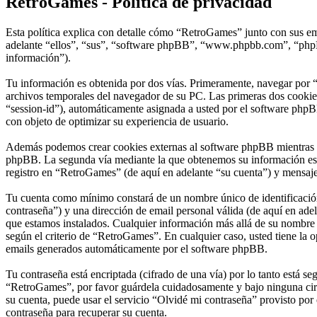
RetroGames - Política de privacidad
Esta política explica con detalle cómo “RetroGames” junto con sus em
adelante “ellos”, “sus”, “software phpBB”, “www.phpbb.com”, “phpBB
información”).
Tu información es obtenida por dos vías. Primeramente, navegar por 
archivos temporales del navegador de su PC. Las primeras dos cookies 
“session-id”), automáticamente asignada a usted por el software phpB
con objeto de optimizar su experiencia de usuario.
Además podemos crear cookies externas al software phpBB mientras na
phpBB. La segunda vía mediante la que obtenemos su información es m
registro en “RetroGames” (de aquí en adelante “su cuenta”) y mensajes
Tu cuenta como mínimo constará de un nombre único de identificación 
contraseña”) y una dirección de email personal válida (de aquí en adel
que estamos instalados. Cualquier información más allá de su nombre d
según el criterio de “RetroGames”. En cualquier caso, usted tiene la 
emails generados automáticamente por el software phpBB.
Tu contraseña está encriptada (cifrado de una vía) por lo tanto está 
“RetroGames”, por favor guárdela cuidadosamente y bajo ninguna circ
su cuenta, puede usar el servicio “Olvidé mi contraseña” provisto por
contraseña para recuperar su cuenta.