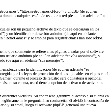
etroGames”, “https://retrogames.cl/foro”) y phpBB (de aquí en
rante cualquier sesión de uso por usted (de aquí en adelante “su
cuales son un pequeño archivo de texto que se descargan en los
d”) y un identificador de sesión anónima (de aquí en adelante
n “RetroGames” y se emplea para registrar cuales han sido leídos,
to que solamente se refiere a las páginas creadas por el software
omo usuario anónimo (de aquí en adelante “envíos anónimos”), su
ado (de aquí en adelante “sus mensajes”).
empleada para la identificación (de aquí en adelante “su
egida por las leyes de protección de datos aplicables en el país en el
Games” durante el proceso de registro será obligatoria u opcional,
ás, en su cuenta, usted tiene la opción de activar o desactivar los
 diferentes websites. Su contraseña garantiza el acceso a su cuenta en
egítimamente le preguntará su contraseña. Si olvidó la contraseña de
suario y su email, luego el software phpBB generará una nueva