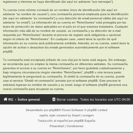
registrarse y mientras se haya identificado (de aquí en adelante “sus mensajes”).
Tu cuenta como mínimo constará de un nombre único de identificación (de aquí en
adelante “su nombre de usuario”), una contraseña personal empleada para la identificación
(de aquí en adelante “su contraseña”) y una dirección de email personal válida (de aquí en
adelante “su email”). La información de su cuenta en “RetroGames” está protegida por las
leyes de protección de datos aplicables en el país en el que estamos instalados. Cualquier
información más allá de su nombre de usuario, su contraseña y su dirección de e-mail
requerida por “RetroGames” durante el proceso de registro será obligatoria u opcional,
según el criterio de “RetroGames”. En cualquier caso, usted tiene la opción de qué
información en su cuenta será públicamente exhibida. Además, en su cuenta, usted tiene la
opción de activar o desactivar los emails generados automáticamente por el software
phpBB.
Tu contraseña está encriptada (cifrado de una vía) por lo tanto está segura. Sin embargo,
se recomienda que no emplee la misma contraseña en diferentes websites. Su contraseña
garantiza el acceso a su cuenta en “RetroGames”, por favor guárdela cuidadosamente y
bajo ninguna circunstancia ningún miembro “RetroGames”, phpBB u otra tercera parte,
legítimamente le preguntará su contraseña. Si olvidó la contraseña de su cuenta, puede
usar el servicio “Olvidé mi contraseña” provisto por el software phpBB. Este proceso le
solicitará ingresar su nombre de usuario y su email, luego el software phpBB generará una
nueva contraseña para recuperar su cuenta.
RG
Índice general
Borrar cookies
Todos los horarios son
UTC-04:00
Desarrollado por
phpBB
® Forum Software © phpBB Limited
saphic style created by
Sopel
|
nextgen
Traducción al español por
phpBB España
Privacidad
|
Condiciones