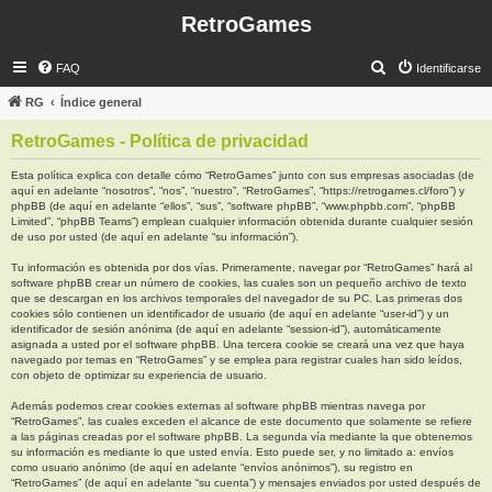
RetroGames
B
FAQ
Identificarse
u
RG
Índice general
s
RetroGames - Política de privacidad
c
a
Esta política explica con detalle cómo “RetroGames” junto con sus empresas asociadas (de
aquí en adelante “nosotros”, “nos”, “nuestro”, “RetroGames”, “https://retrogames.cl/foro”) y
r
phpBB (de aquí en adelante “ellos”, “sus”, “software phpBB”, “www.phpbb.com”, “phpBB
Limited”, “phpBB Teams”) emplean cualquier información obtenida durante cualquier sesión
de uso por usted (de aquí en adelante “su información”).
Tu información es obtenida por dos vías. Primeramente, navegar por “RetroGames” hará al
software phpBB crear un número de cookies, las cuales son un pequeño archivo de texto
que se descargan en los archivos temporales del navegador de su PC. Las primeras dos
cookies sólo contienen un identificador de usuario (de aquí en adelante “user-id”) y un
identificador de sesión anónima (de aquí en adelante “session-id”), automáticamente
asignada a usted por el software phpBB. Una tercera cookie se creará una vez que haya
navegado por temas en “RetroGames” y se emplea para registrar cuales han sido leídos,
con objeto de optimizar su experiencia de usuario.
Además podemos crear cookies externas al software phpBB mientras navega por
“RetroGames”, las cuales exceden el alcance de este documento que solamente se refiere
a las páginas creadas por el software phpBB. La segunda vía mediante la que obtenemos
su información es mediante lo que usted envía. Esto puede ser, y no limitado a: envíos
como usuario anónimo (de aquí en adelante “envíos anónimos”), su registro en
“RetroGames” (de aquí en adelante “su cuenta”) y mensajes enviados por usted después de